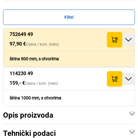
Filtri
752649 49
Cijena /
Cijena /
kom.
kom.
Visin
Visin
Br.
Br.
Količina
Količina
Širina
Širina
[
[
mm
mm
]
]
Iznos (neto)
Iznos (neto)
Težina
Težina
[
[
kg
kg
]
]
(neto)
(neto)
97,90 €
Cijena /
kom.
(neto)
97,90 €
752649 49
800
12
97,90 €
širina 800 mm, s otvorima
114230 49
159,- €
114230 49
1.000
13,6
159,- €
159,- €
Cijena /
kom.
(neto)
širina 1000 mm, s otvorima
Opis proizvoda
Tehnički podaci