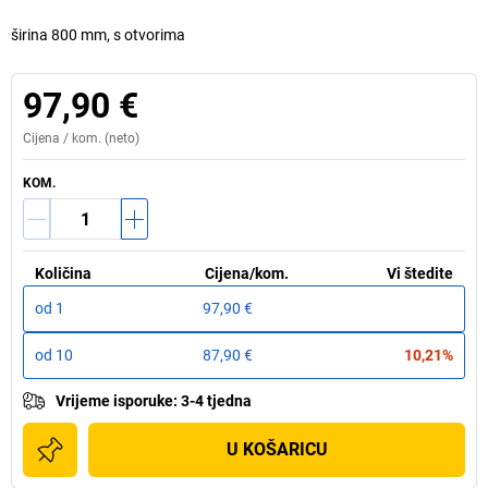
širina 800 mm, s otvorima
97,90 €
Cijena /
kom.
(neto)
KOM.
Količina
Cijena
/
kom.
Vi štedite
od
1
97,90 €
od
10
87,90 €
10,21%
Vrijeme isporuke
:
3-4 tjedna
U KOŠARICU