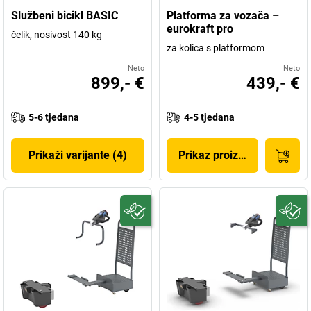
Službeni bicikl BASIC
Platforma za vozača –
eurokraft pro
čelik, nosivost 140 kg
za kolica s platformom
Neto
Neto
899,- €
439,- €
5-6 tjedana
4-5 tjedana
Prikaži varijante (4)
Prikaz proizvoda