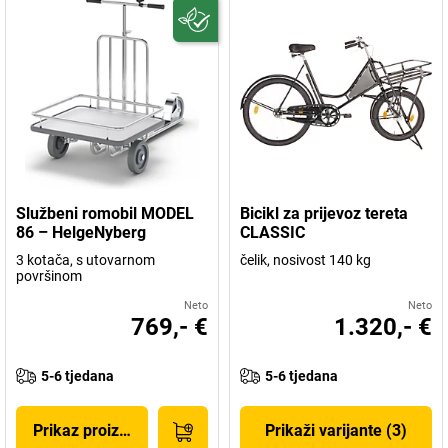
Službeni romobil MODEL
Bicikl za prijevoz tereta
86 – HelgeNyberg
CLASSIC
3 kotača, s utovarnom
čelik, nosivost 140 kg
površinom
Neto
Neto
769,- €
1.320,- €
5-6 tjedana
5-6 tjedana
Prikaz proizvoda
Prikaži varijante (3)