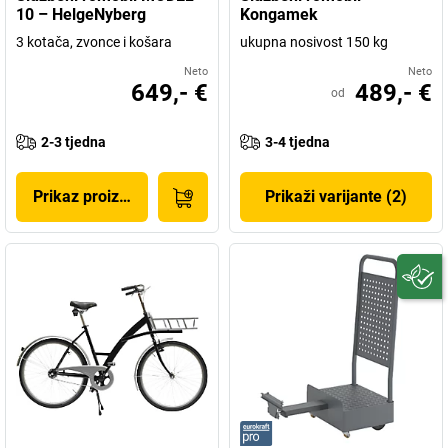
10 – HelgeNyberg
Kongamek
3 kotača, zvonce i košara
ukupna nosivost 150 kg
Neto
Neto
649,- €
489,- €
od
2-3 tjedna
3-4 tjedna
Prikaz proizvoda
Prikaži varijante (2)