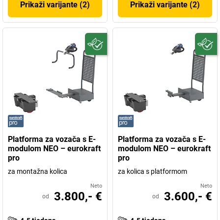
Prikaži varijante (2)
Prikaži varijante (2)
Platforma za vozača s E-
Platforma za vozača s E-
modulom NEO – eurokraft
modulom NEO – eurokraft
pro
pro
za montažna kolica
za kolica s platformom
Neto
Neto
3.800,- €
3.600,- €
od
od