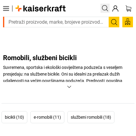
Trebate proizvod hitno? Pogledajte našu ponudu proizvoda s brzom
Pretraži
Romobili, službeni bicikli
Suvremena, sportska i ekološki osviještena poduzeća s veseljem
presjedaju: na službene bicikle. Oni su idealni za prelazak dužih
udaljenosti na većim površinama poduzeća. Prednosti: povoljna
nabavka, niži troškovi održavanja i odlaganja, manja potreba za
parkirnim prostorom, više kretanja na radnom mjestu i pozitivnija
bilanca emisija CO
.
2
+
Prikaži više
bicikli (10)
e-romobili (11)
službeni romobili (18)