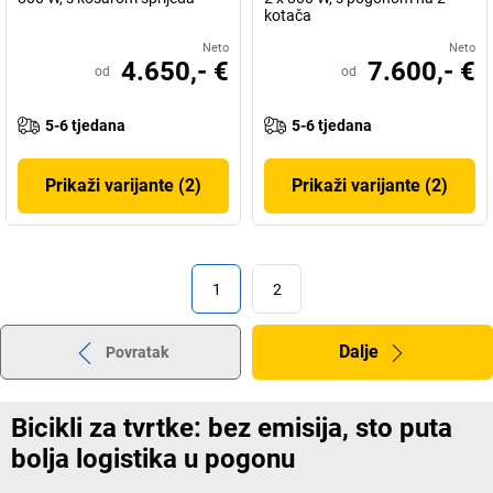
kotača
Neto
Neto
4.650,- €
7.600,- €
od
od
5-6 tjedana
5-6 tjedana
Prikaži varijante (2)
Prikaži varijante (2)
1
2
Dalje
Povratak
Bicikli za tvrtke: bez emisija, sto puta
bolja logistika u pogonu