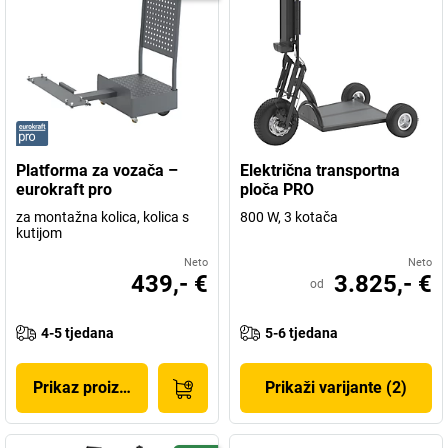
Platforma za vozača –
Električna transportna
eurokraft pro
ploča PRO
za montažna kolica, kolica s
800 W, 3 kotača
kutijom
Neto
Neto
439,- €
3.825,- €
od
4-5 tjedana
5-6 tjedana
Prikaz proizvoda
Prikaži varijante (2)