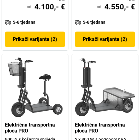
Neto
Neto
4.100,- €
4.550,- €
od
od
5-6 tjedana
5-6 tjedana
Prikaži varijante (2)
Prikaži varijante (2)
Električna transportna
Električna transportna
ploča PRO
ploča PRO
800 W, s košarom sprijeda
2 x 800 W, s pogonom na 2