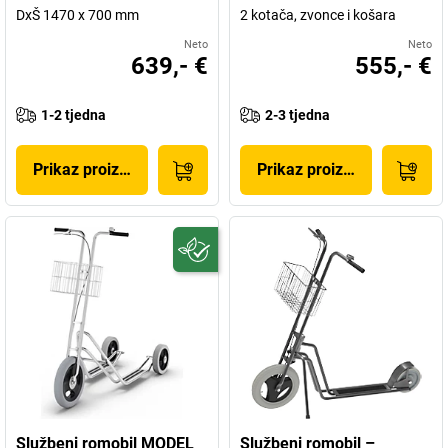
DxŠ 1470 x 700 mm
2 kotača, zvonce i košara
Neto
Neto
639,- €
555,- €
1-2 tjedna
2-3 tjedna
Prikaz proizvoda
Prikaz proizvoda
Službeni romobil MODEL
Službeni romobil –