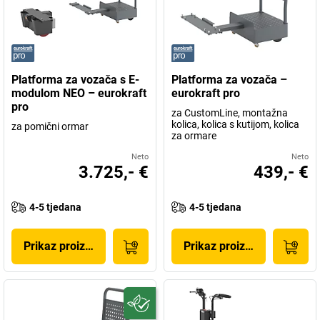
Platforma za vozača s E-
Platforma za vozača –
modulom NEO – eurokraft
eurokraft pro
pro
za CustomLine, montažna
kolica, kolica s kutijom, kolica
za pomični ormar
za ormare
Neto
Neto
3.725,- €
439,- €
4-5 tjedana
4-5 tjedana
Prikaz proizvoda
Prikaz proizvoda