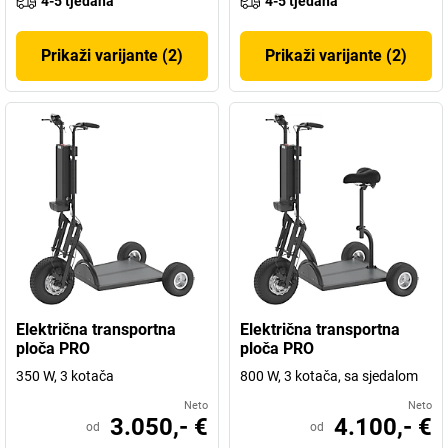
4-5 tjedana
4-5 tjedana
Prikaži varijante (2)
Prikaži varijante (2)
Električna transportna
Električna transportna
ploča PRO
ploča PRO
350 W, 3 kotača
800 W, 3 kotača, sa sjedalom
Neto
Neto
3.050,- €
4.100,- €
od
od