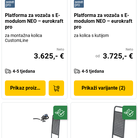
Platforma za vozača s E-
Platforma za vozača s E-
modulom NEO – eurokraft
modulom NEO – eurokraft
pro
pro
za montažna kolica
za kolica s kutijom
CustomLine
Neto
Neto
3.625,- €
3.725,- €
od
4-5 tjedana
4-5 tjedana
Prikaz proizvoda
Prikaži varijante (2)