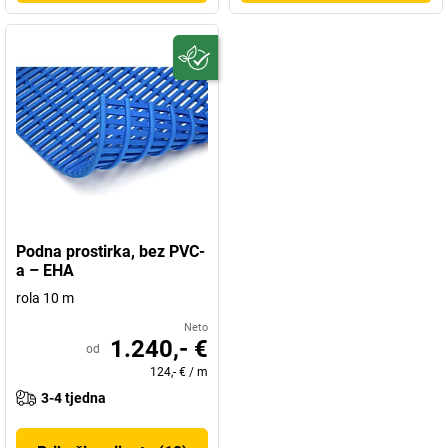
Podna prostirka, bez PVC-
a – EHA
rola 10 m
Neto
1.240,- €
od
124,- €
/
m
3-4 tjedna