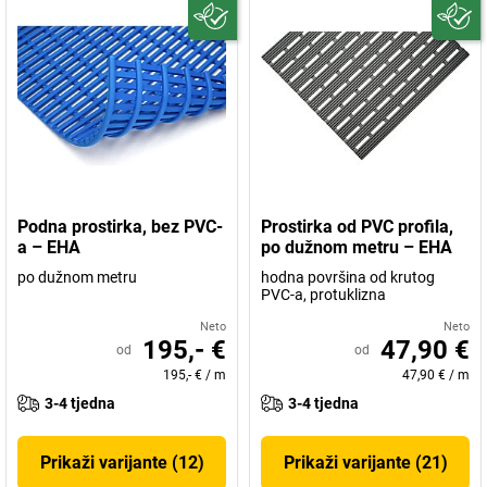
Podna prostirka, bez PVC-
Prostirka od PVC profila,
a – EHA
po dužnom metru – EHA
po dužnom metru
hodna površina od krutog
PVC-a, protuklizna
Neto
Neto
195,- €
47,90 €
od
od
195,- €
/
m
47,90 €
/
m
3-4 tjedna
3-4 tjedna
Prikaži varijante (12)
Prikaži varijante (21)