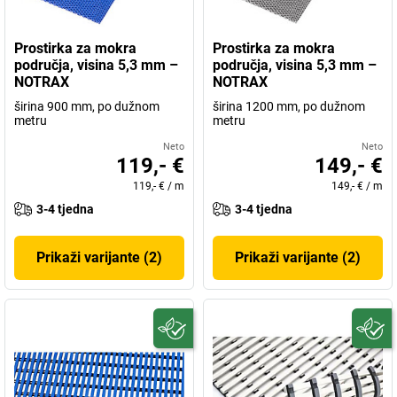
Prostirka za mokra
Prostirka za mokra
područja, visina 5,3 mm –
područja, visina 5,3 mm –
NOTRAX
NOTRAX
širina 900 mm, po dužnom
širina 1200 mm, po dužnom
metru
metru
Neto
Neto
119,- €
149,- €
119,- €
/
m
149,- €
/
m
3-4 tjedna
3-4 tjedna
Prikaži varijante (2)
Prikaži varijante (2)