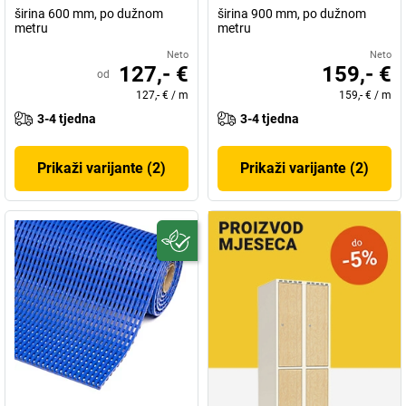
širina 600 mm, po dužnom
širina 900 mm, po dužnom
metru
metru
Neto
Neto
127,- €
159,- €
od
127,- €
/
m
159,- €
/
m
3-4 tjedna
3-4 tjedna
Prikaži varijante (2)
Prikaži varijante (2)