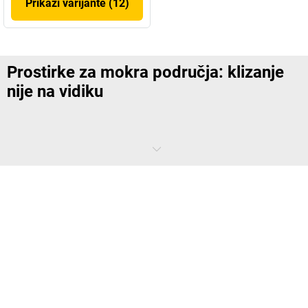
Prikaži varijante (12)
Prostirke za mokra područja: klizanje
nije na vidiku
Kad mokra stopala nalete na vlažne i glatke podove, velika je
opasnost od nezgoda. Tako je u svlačionici u pogonu kao i kod kuće u
kupaonici. Kao odgovorni poslodavac sva ćete takva područja
opremiti protukliznim prostirkama. One će spriječiti neželjeno klizanje
i znatno će pridonijeti zdravlju Vaših djelatnika.
Kako se klasificiraju mokra područja?