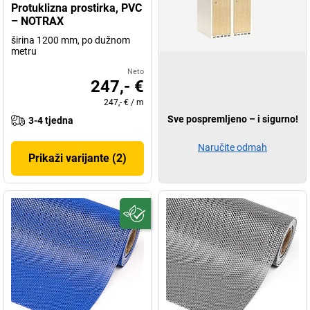
Protuklizna prostirka, PVC
– NOTRAX
širina 1200 mm, po dužnom
metru
Neto
247,- €
247,- €
/
m
Sve pospremljeno – i sigurno!
3-4 tjedna
Naručite odmah
Prikaži varijante (2)