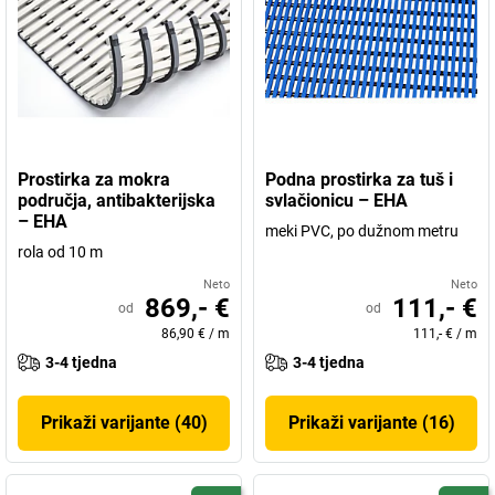
Prostirka za mokra
Podna prostirka za tuš i
područja, antibakterijska
svlačionicu – EHA
– EHA
meki PVC, po dužnom metru
rola od 10 m
Neto
Neto
869,- €
111,- €
od
od
86,90 €
/
m
111,- €
/
m
3-4 tjedna
3-4 tjedna
Prikaži varijante (40)
Prikaži varijante (16)