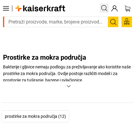
Trebate proizvod hitno? Pogledajte našu ponudu proizvoda s
Pretraži
Prostirke za mokra područja
Bakterije i gljivice nemaju podlogu za preživljavanje ako koristite naše
prostirke za mokra područja. Ovdje postoje različiti modeli i za
prostorije za tuširanje, bazene i svlačionice.
+
Prikaži više
prostirke za mokra područja (12)