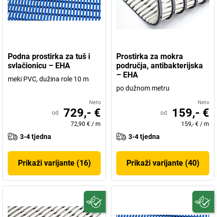
Podna prostirka za tuš i
Prostirka za mokra
svlačionicu – EHA
područja, antibakterijska
– EHA
meki PVC, dužina role 10 m
po dužnom metru
Neto
Neto
729,- €
159,- €
od
od
72,90 €
/
m
159,- €
/
m
3-4 tjedna
3-4 tjedna
Prikaži varijante (16)
Prikaži varijante (40)