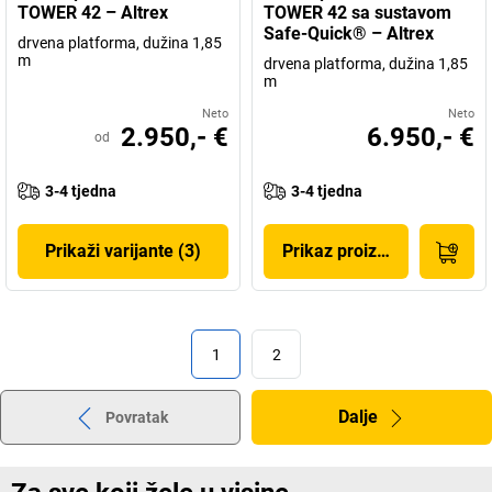
TOWER 42 – Altrex
TOWER 42 sa sustavom
Safe-Quick® – Altrex
drvena platforma, dužina 1,85
m
drvena platforma, dužina 1,85
m
Neto
Neto
2.950,- €
6.950,- €
od
3-4 tjedna
3-4 tjedna
Prikaži varijante (3)
Prikaz proizvoda
1
2
Dalje
Povratak