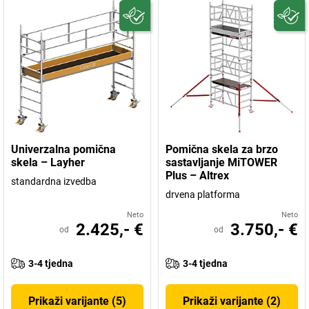
Univerzalna pomična
Pomična skela za brzo
skela – Layher
sastavljanje MiTOWER
Plus – Altrex
standardna izvedba
drvena platforma
Neto
Neto
2.425,- €
3.750,- €
od
od
3-4 tjedna
3-4 tjedna
Prikaži varijante (5)
Prikaži varijante (2)