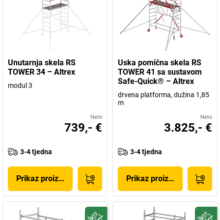
Unutarnja skela RS
Uska pomična skela RS
TOWER 34 – Altrex
TOWER 41 sa sustavom
Safe-Quick® – Altrex
modul 3
drvena platforma, dužina 1,85
m
Neto
Neto
739,- €
3.825,- €
3-4 tjedna
3-4 tjedna
Prikaz proizvoda
Prikaz proizvoda