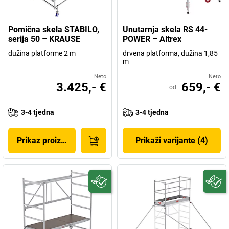
Pomična skela STABILO,
Unutarnja skela RS 44-
serija 50 – KRAUSE
POWER – Altrex
dužina platforme 2 m
drvena platforma, dužina 1,85
m
Neto
Neto
3.425,- €
659,- €
od
3-4 tjedna
3-4 tjedna
Prikaz proizvoda
Prikaži varijante (4)