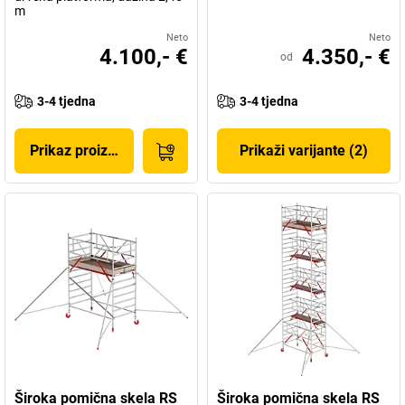
m
Neto
Neto
4.100,- €
4.350,- €
od
3-4 tjedna
3-4 tjedna
Prikaz proizvoda
Prikaži varijante (2)
Široka pomična skela RS
Široka pomična skela RS