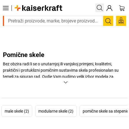
Trebate proizvod hitno? Pogledajte našu ponudu proizvoda s brz
Pretraži
Pomične skele
Bez obzira radi li se o unutarnjoj ili vanjskoj primjeni, kvalitetni,
praktični i protuklizni pomičnim sustavima skela profesionalan su
temelj za siguran rad. Ovdje Vam nudimo velik izbor modela za
različite visine rada za komforno i bezopasno penjanje.
+
Prikaži više
male skele (2)
modularne skele (2)
pomične skele sa stepeni