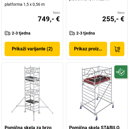
platforma 1,5 x 0,56 m
Neto
Neto
749,- €
255,- €
2-3 tjedna
2-3 tjedna
Prikaži varijante (2)
Prikaz proizvoda
Pomična skela za brzo
Pomična skela STABILO,