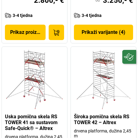
2.800,- €
3.250,- €
od
3-4 tjedna
3-4 tjedna
Prikaz proizvoda
Prikaži varijante (4)
Uska pomična skela RS
Široka pomična skela RS
TOWER 41 sa sustavom
TOWER 42 – Altrex
Safe-Quick® – Altrex
drvena platforma, dužina 2,45
m
drvena platforma, dužina 2,45