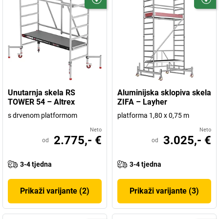
Unutarnja skela RS
Aluminijska sklopiva skela
TOWER 54 – Altrex
ZIFA – Layher
s drvenom platformom
platforma 1,80 x 0,75 m
Neto
Neto
2.775,- €
3.025,- €
od
od
3-4 tjedna
3-4 tjedna
Prikaži varijante (2)
Prikaži varijante (3)