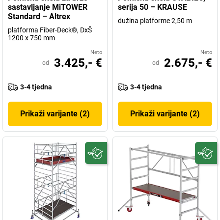
sastavljanje MiTOWER
serija 50 – KRAUSE
Standard – Altrex
dužina platforme 2,50 m
platforma Fiber-Deck®, DxŠ
1200 x 750 mm
Neto
Neto
3.425,- €
2.675,- €
od
od
3-4 tjedna
3-4 tjedna
Prikaži varijante (2)
Prikaži varijante (2)