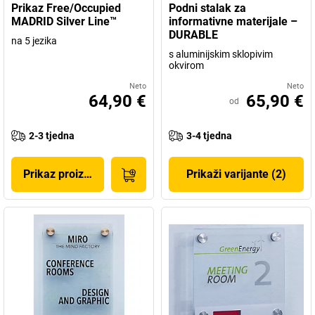
Prikaz Free/Occupied
Podni stalak za
MADRID Silver Line™
informativne materijale –
DURABLE
na 5 jezika
s aluminijskim sklopivim
okvirom
Neto
Neto
64,90 €
65,90 €
od
2-3 tjedna
3-4 tjedna
Prikaz proizvoda
Prikaži varijante (2)