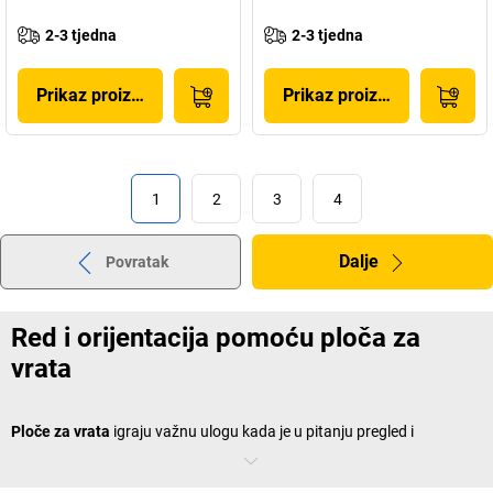
2-3 tjedna
2-3 tjedna
Prikaz proizvoda
Prikaz proizvoda
1
2
3
4
Dalje
Povratak
Red i orijentacija pomoću ploča za
vrata
Ploče za vrata
igraju važnu ulogu kada je u pitanju pregled i
organizacija u tvrtki. U većim tvrtkama ili radionicama ključno je jasno
označiti različite prostorije. Bilo da se radi o skladištu, sobi za