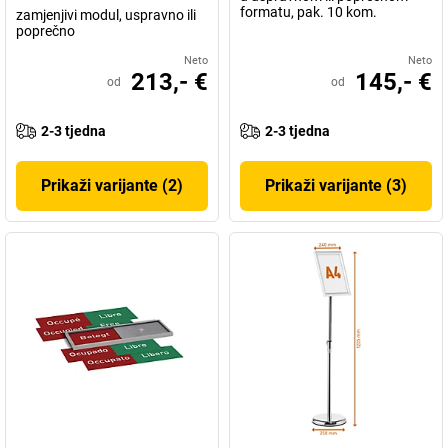
formatu, pak. 10 kom.
zamjenjivi modul, uspravno ili
poprečno
Neto
Neto
213,- €
145,- €
od
od
2-3 tjedna
2-3 tjedna
Prikaži varijante (2)
Prikaži varijante (3)