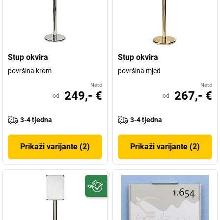
Stup okvira
Stup okvira
površina krom
površina mjed
Neto
Neto
249,- €
267,- €
od
od
3-4 tjedna
3-4 tjedna
Prikaži varijante (2)
Prikaži varijante (2)