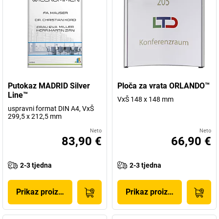
Putokaz MADRID Silver
Ploča za vrata ORLANDO™
Line™
VxŠ 148 x 148 mm
uspravni format DIN A4, VxŠ
299,5 x 212,5 mm
Neto
Neto
83,90 €
66,90 €
2-3 tjedna
2-3 tjedna
Prikaz proizvoda
Prikaz proizvoda