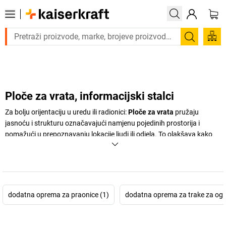
Trebate proizvod hitno? Pogledajte našu ponudu proizvoda s brzo
Pretraži
Ploče za vrata, informacijski stalci
Za bolju orijentaciju u uredu ili radionici:
Ploče za vrata
pružaju
jasnoću i strukturu označavajući namjenu pojedinih prostorija i
pomažući u prepoznavanju lokacije ljudi ili odjela. To olakšava kako
zaposlenicima tako i posjetiteljima brzo snalaženje. Bilo da se radi o
uredima, skladištima ili sobama za sastanke – s pravim natpisima
možete stvoriti učinkovite procese u svojoj tvrtki. Otkrijte veliki izbor
ploča za vrata i informacijskih stalaka tvrtke
kaiserkraft
.
dodatna oprema za praonice (1)
dodatna oprema za trake za ogra
+
Prikaži više