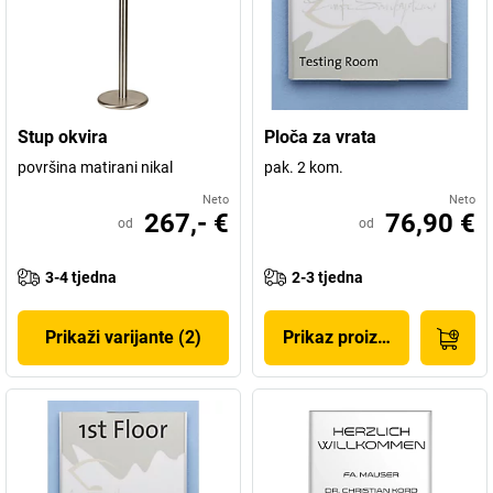
Stup okvira
Ploča za vrata
površina matirani nikal
pak. 2 kom.
Neto
Neto
267,- €
76,90 €
od
od
3-4 tjedna
2-3 tjedna
Prikaži varijante (2)
Prikaz proizvoda