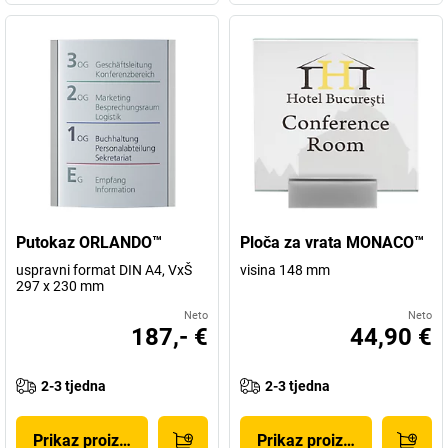
Putokaz ORLANDO™
Ploča za vrata MONACO™
uspravni format DIN A4, VxŠ
visina 148 mm
297 x 230 mm
Neto
Neto
187,- €
44,90 €
2-3 tjedna
2-3 tjedna
Prikaz proizvoda
Prikaz proizvoda