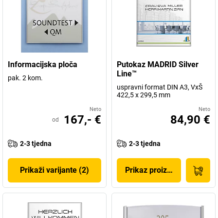
Informacijska ploča
Putokaz MADRID Silver
Line™
pak. 2 kom.
uspravni format DIN A3, VxŠ
422,5 x 299,5 mm
Neto
Neto
167,- €
84,90 €
od
2-3 tjedna
2-3 tjedna
Prikaži varijante (2)
Prikaz proizvoda