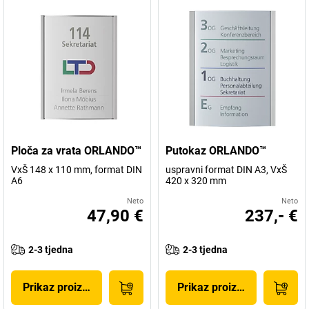
Ploča za vrata ORLANDO™
Putokaz ORLANDO™
VxŠ 148 x 110 mm, format DIN
uspravni format DIN A3, VxŠ
A6
420 x 320 mm
Neto
Neto
47,90 €
237,- €
2-3 tjedna
2-3 tjedna
Prikaz proizvoda
Prikaz proizvoda