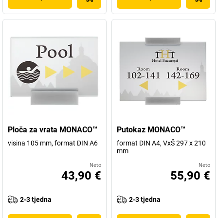
Ploča za vrata MONACO™
Putokaz MONACO™
visina 105 mm, format DIN A6
format DIN A4, VxŠ 297 x 210
mm
Neto
Neto
43,90 €
55,90 €
2-3 tjedna
2-3 tjedna