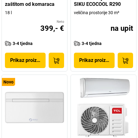
zaštitom od komaraca
SIKU ECOCOOL R290
18 l
veličina prostorije 30 m²
Neto
399,- €
na upit
3-4 tjedna
3-4 tjedna
Prikaz proizvoda
Prikaz proizvoda
Novo