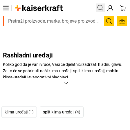
Trebate proizvod hitno? Pogledajte našu ponudu proizvo
Pretraži
Rashladni uređaji
Koliko god da je vani vruće, Vaši će djelatnici zadržati hladnu glavu.
Za to će se pobrinuti naši klima-uređaji: split klima-uređaji, mobilni
klima-uređaji i evaporativni hladnjaci.
+
Prikaži više
klima-uređaji (1)
split klima-uređaji (4)