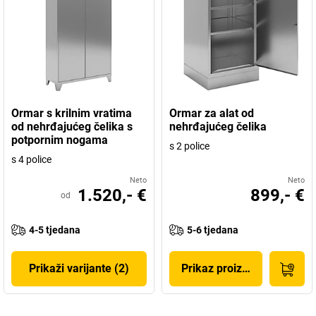
Ormar s krilnim vratima
Ormar za alat od
od nehrđajućeg čelika s
nehrđajućeg čelika
potpornim nogama
s 2 police
s 4 police
Neto
Neto
1.520,- €
899,- €
od
4-5 tjedana
5-6 tjedana
Prikaži varijante (2)
Prikaz proizvoda