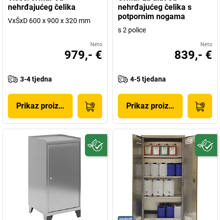
nehrđajućeg čelika
nehrđajućeg čelika s
potpornim nogama
VxŠxD 600 x 900 x 320 mm
s 2 police
Neto
Neto
979,- €
839,- €
3-4 tjedna
4-5 tjedana
Prikaz proizvoda
Prikaz proizvoda