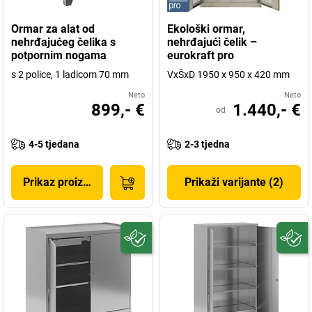
Ormar za alat od
Ekološki ormar,
nehrđajućeg čelika s
nehrđajući čelik –
potpornim nogama
eurokraft pro
s 2 police, 1 ladicom 70 mm
VxŠxD 1950 x 950 x 420 mm
Neto
Neto
899,- €
1.440,- €
od
4-5 tjedana
2-3 tjedna
Prikaz proizvoda
Prikaži varijante (2)