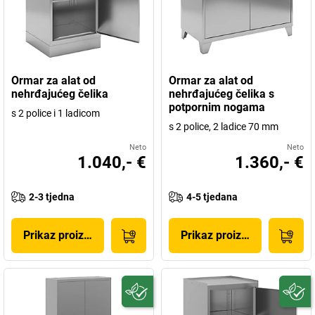
Ormar za alat od
Ormar za alat od
nehrđajućeg čelika
nehrđajućeg čelika s
potpornim nogama
s 2 police i 1 ladicom
s 2 police, 2 ladice 70 mm
Neto
Neto
1.040,- €
1.360,- €
2-3 tjedna
4-5 tjedana
Prikaz proizvoda
Prikaz proizvoda