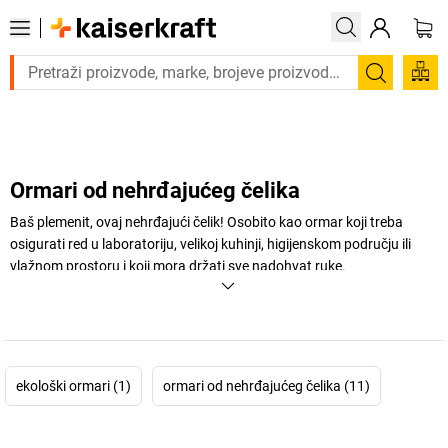
Trebate proizvod hitno? Pogledajte našu ponudu proizvoda s
Pretraži
Ormari od nehrđajućeg čelika
Baš plemenit, ovaj nehrđajući čelik! Osobito kao ormar koji treba
osigurati red u laboratoriju, velikoj kuhinji, higijenskom području ili
vlažnom prostoru i koji mora držati sve nadohvat ruke.
+
Prikaži više
ekološki ormari (1)
ormari od nehrđajućeg čelika (11)