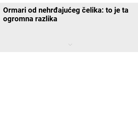
Ormari od nehrđajućeg čelika: to je ta
ogromna razlika
Razlika između čelika i nehrđajućeg čelika je u samo nekoliko
stupnjeva čistoće, ali po pitanju higijene i otpornosti razlika je
ogromna. Stoga su iznimno traženi među poznatim kuharima,
laboratorijskim asistentima, djelatnicima u čistim prostorima i
stručnjacima u vlažnim prostorima. Ali od njihovih performansa
profitirat ćete u cijelom pogonu
.
Dobro je znati: tvrtka
kaiserkraft
nudi Vam pretežno ormare od
nehrđajućeg čelika 1.4301. Radi se o austenitnom 18/10 CrE-Ni čeliku
otpornom na kiseline, koji je zbog svog niskog sadržaja ugljika vrlo
otporan na koroziju. Odobren je za termičko opterećenje do 300
Celzijevih stupnjeva.