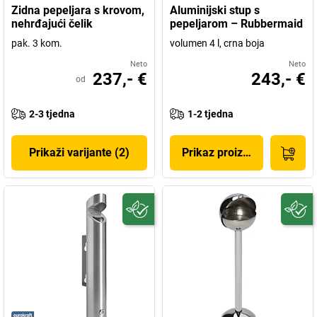
Zidna pepeljara s krovom,
Aluminijski stup s
nehrđajući čelik
pepeljarom – Rubbermaid
pak. 3 kom.
volumen 4 l, crna boja
Neto
Neto
237,- €
243,- €
od
2-3 tjedna
1-2 tjedna
Prikaži varijante (2)
Prikaz proizvoda