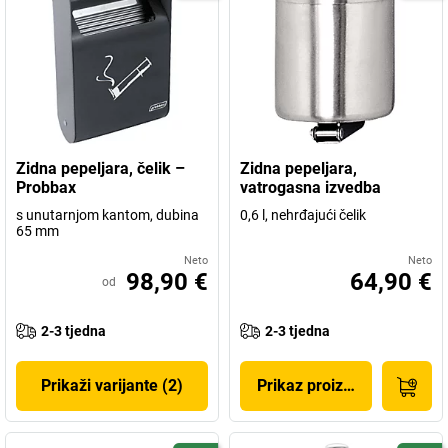
Zidna pepeljara, čelik –
Zidna pepeljara,
Probbax
vatrogasna izvedba
s unutarnjom kantom, dubina
0,6 l, nehrđajući čelik
65 mm
Neto
Neto
98,90 €
64,90 €
od
2-3 tjedna
2-3 tjedna
Prikaži varijante (2)
Prikaz proizvoda