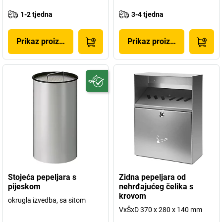
1-2 tjedna
3-4 tjedna
Prikaz proizvoda
Prikaz proizvoda
Stojeća pepeljara s
Zidna pepeljara od
pijeskom
nehrđajućeg čelika s
krovom
okrugla izvedba, sa sitom
VxŠxD 370 x 280 x 140 mm