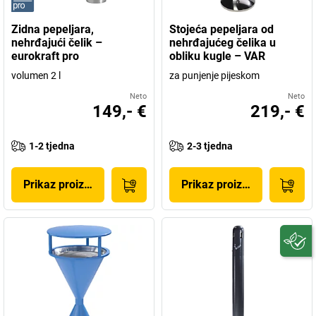
Zidna pepeljara,
Stojeća pepeljara od
nehrđajući čelik –
nehrđajućeg čelika u
eurokraft pro
obliku kugle – VAR
volumen 2 l
za punjenje pijeskom
Neto
Neto
149,- €
219,- €
1-2 tjedna
2-3 tjedna
Prikaz proizvoda
Prikaz proizvoda