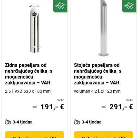
Zidna pepeljara od
Stojeća pepeljara od
nehrđajućeg čelika, s
nehrđajućeg čelika, s
mogućnošću
mogućnošću
zaključavanja – VAR
zaključavanja – VAR
2,5 l, VxØ 530 x 180 mm
volumen 4,2 l, Ø 120 mm
Neto
Neto
191,- €
291,- €
od
od
3-4 tjedna
3-4 tjedna