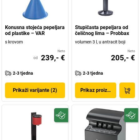
Konusna stojeća pepeljara
Stupičasta pepeljara od
od plastike – VAR
čeličnog lima – Probbax
s krovom
volumen 3 l, u antracit boji
Neto
Neto
239,- €
205,- €
od
2-3 tjedna
2-3 tjedna
Prikaži varijante (2)
Prikaz proizvoda