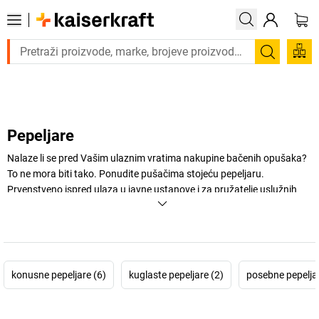
Trebate proizvod hitno? Pogledajte našu ponudu proizvoda s brz
Pretraži
Pepeljare
Nalaze li se pred Vašim ulaznim vratima nakupine bačenih opušaka?
To ne mora biti tako. Ponudite pušačima stojeću pepeljaru.
Prvenstveno ispred ulaza u javne ustanove i za pružatelje uslužnih
djelatnosti preporučujemo pepeljare.
+
Prikaži više
konusne pepeljare (6)
kuglaste pepeljare (2)
posebne pepeljar