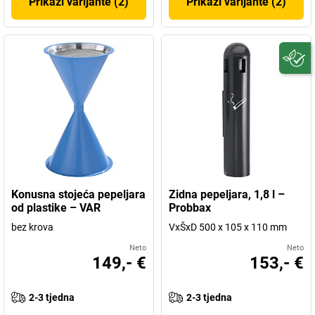
Prikaži varijante (2)
Prikaži varijante (2)
Konusna stojeća pepeljara
Zidna pepeljara, 1,8 l –
od plastike – VAR
Probbax
bez krova
VxŠxD 500 x 105 x 110 mm
Neto
Neto
149,- €
153,- €
2-3 tjedna
2-3 tjedna