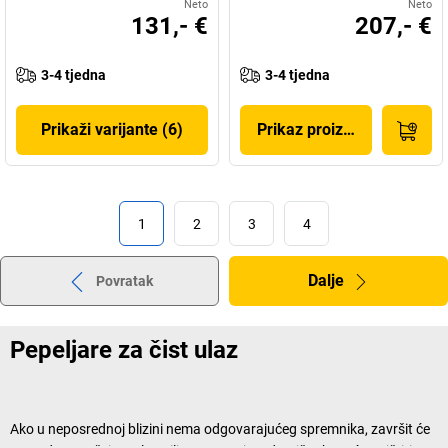
Neto
Neto
131,- €
207,- €
3-4 tjedna
3-4 tjedna
Prikaži varijante (6)
Prikaz proizvoda
1
2
3
4
Dalje
Povratak
Pepeljare za čist ulaz
Ako u neposrednoj blizini nema odgovarajućeg spremnika, završit će