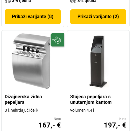
3-4 tjedna
3-4 tjedna
Prikaži varijante (8)
Prikaži varijante (2)
Dizajnerska zidna
Stojeća pepeljara s
pepeljara
unutarnjom kantom
3 l, nehrđajući čelik
volumen 4,4 l
Neto
Neto
167,- €
197,- €