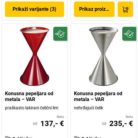
Prikaži varijante (3)
Prikaz proizvoda
Konusna pepeljara od
Konusna pepeljara od
metala – VAR
metala – VAR
praškasto lakirani čelični lim
nehrđajući čelik
Neto
Neto
137,- €
235,- €
od
od