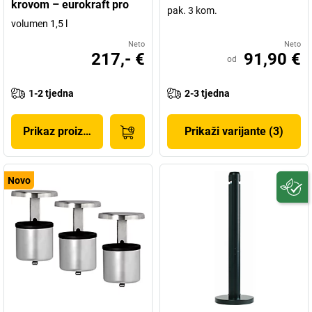
krovom – eurokraft pro
pak. 3 kom.
volumen 1,5 l
Neto
Neto
217,- €
91,90 €
od
1-2 tjedna
2-3 tjedna
Prikaz proizvoda
Prikaži varijante (3)
Novo