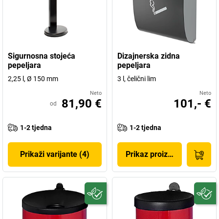
Sigurnosna stojeća
Dizajnerska zidna
pepeljara
pepeljara
2,25 l, Ø 150 mm
3 l, čelični lim
Neto
Neto
81,90 €
101,- €
od
1-2 tjedna
1-2 tjedna
Prikaži varijante (4)
Prikaz proizvoda