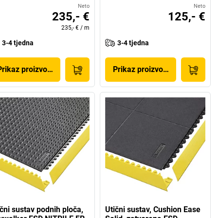
Neto
Neto
235,- €
125,- €
235,- €
/
m
3-4 tjedna
3-4 tjedna
Prikaz proizvoda
Prikaz proizvoda
ični sustav podnih ploča,
Utični sustav, Cushion Ease