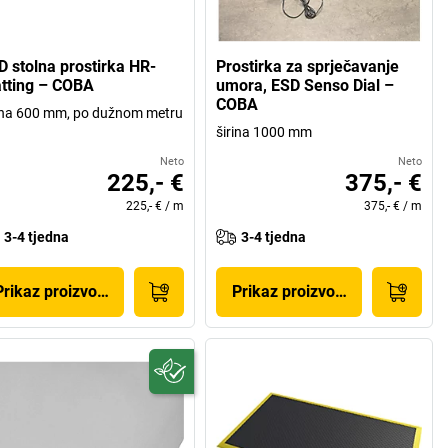
D stolna prostirka HR-
Prostirka za sprječavanje
tting – COBA
umora, ESD Senso Dial –
COBA
ina 600 mm, po dužnom metru
širina 1000 mm
Neto
Neto
225,- €
375,- €
225,- €
/
m
375,- €
/
m
3-4 tjedna
3-4 tjedna
Prikaz proizvoda
Prikaz proizvoda