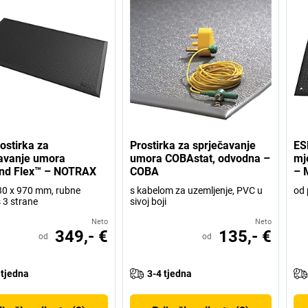
ostirka za
Prostirka za sprječavanje
ES
avanje umora
umora COBAstat, odvodna –
mj
nd Flex™ – NOTRAX
COBA
– 
0 x 970 mm, rubne
s kabelom za uzemljenje, PVC u
od 
s 3 strane
sivoj boji
Neto
Neto
349,- €
135,- €
od
od
 tjedna
3-4 tjedna