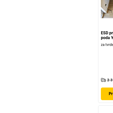
ESD pr
poda 
za tvrd
2-3
Pr