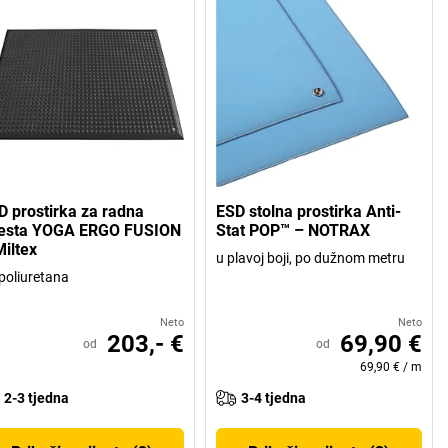
D prostirka za radna
ESD stolna prostirka Anti-
esta YOGA ERGO FUSION
Stat POP™ – NOTRAX
Miltex
u plavoj boji, po dužnom metru
poliuretana
Neto
Neto
203,- €
69,90 €
od
od
69,90 €
/
m
2-3 tjedna
3-4 tjedna