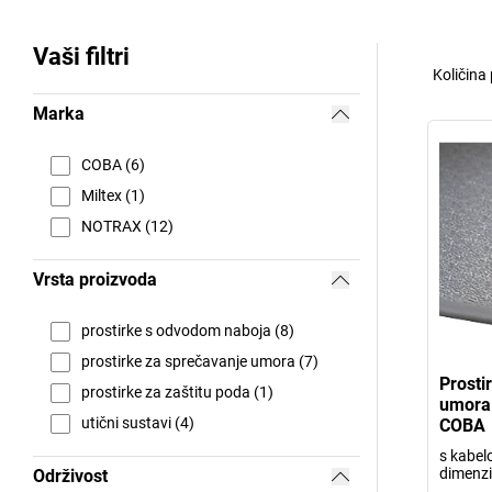
Vaši filtri
Količina
Marka
COBA (6)
Miltex (1)
NOTRAX (12)
Vrsta proizvoda
prostirke s odvodom naboja (8)
prostirke za sprečavanje umora (7)
Prosti
prostirke za zaštitu poda (1)
umora
utični sustavi (4)
COBA
s kabel
dimenzi
Održivost