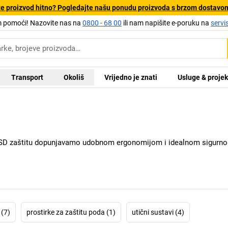
e proizvod hitno? Pogledajte našu ponudu proizvoda s brzom dostavo
pomoći! Nazovite nas na
0800 - 68 00
ili nam napišite e-poruku na
servi
Transport
Okoliš
Vrijedno je znati
Usluge & projek
SD zaštitu dopunjavamo udobnom ergonomijom i idealnom sigurno
 (7)
prostirke za zaštitu poda (1)
utični sustavi (4)