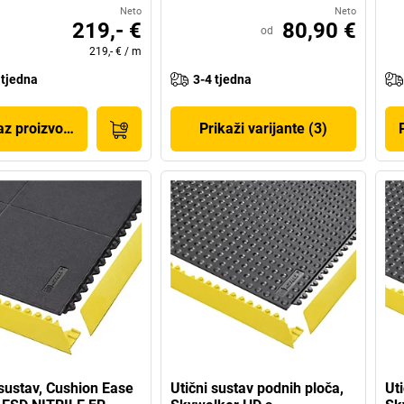
Neto
Neto
219,- €
80,90 €
od
219,- €
/
m
 tjedna
3-4 tjedna
az proizvoda
Prikaži varijante (3)
 sustav, Cushion Ease
Utični sustav podnih ploča,
Ut