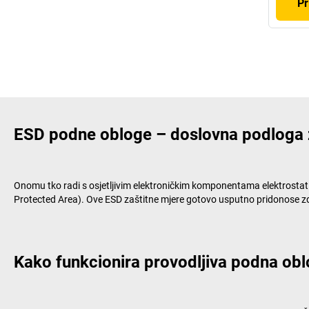
Pr
ESD podne obloge – doslovna podloga 
Onomu tko radi s osjetljivim elektroničkim komponentama elektrosta
Protected Area). Ove ESD zaštitne mjere gotovo usputno pridonose zdra
Kako funkcionira provodljiva podna ob