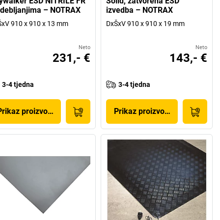
ywalker ESD NITRILE FR
Solid, zatvorena ESD
udebljanjima – NOTRAX
izvedba – NOTRAX
xV 910 x 910 x 13 mm
DxŠxV 910 x 910 x 19 mm
Neto
Neto
231,- €
143,- €
3-4 tjedna
3-4 tjedna
Prikaz proizvoda
Prikaz proizvoda