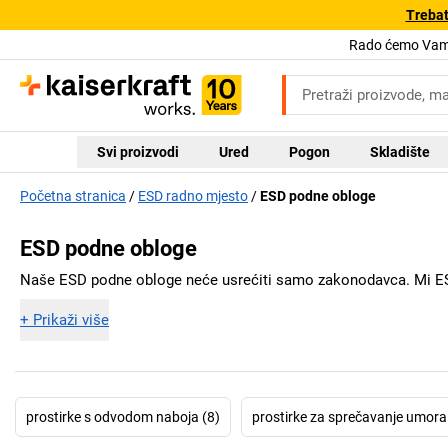
Trebat
Rado ćemo Vam 
Svi proizvodi
Ured
Pogon
Skladište
Početna stranica
ESD radno mjesto
ESD podne obloge
ESD podne obloge
Naše ESD podne obloge neće usrećiti samo zakonodavca. Mi E
+
Prikaži više
prostirke s odvodom naboja (8)
prostirke za sprečavanje umora