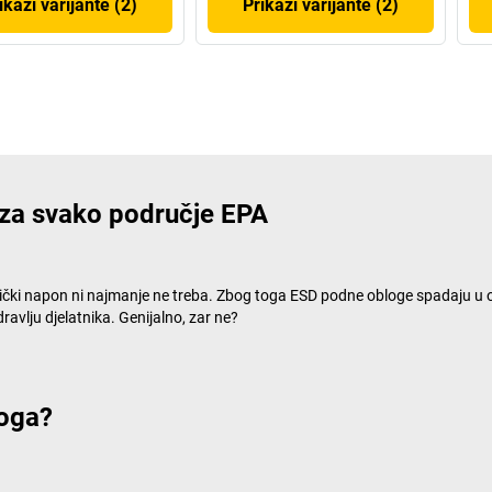
ikaži varijante (2)
Prikaži varijante (2)
za svako područje EPA
tički napon ni najmanje ne treba. Zbog toga ESD podne obloge spadaju 
vlju djelatnika. Genijalno, zar ne?
loga?