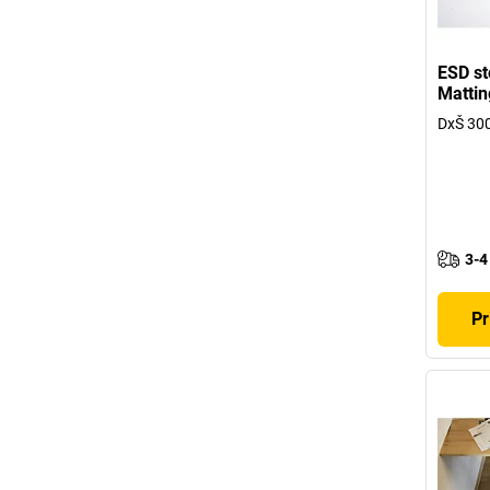
ESD st
Matti
DxŠ 30
3-4
Pr