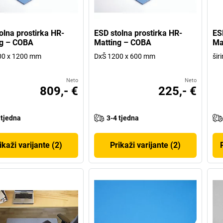
olna prostirka HR-
ESD stolna prostirka HR-
ES
ng – COBA
Matting – COBA
Ma
00 x 1200 mm
DxŠ 1200 x 600 mm
šir
Neto
Neto
809,- €
225,- €
 tjedna
3-4 tjedna
ikaži varijante (2)
Prikaži varijante (2)