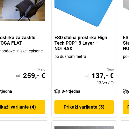
ostirka za zaštitu
ESD stolna prostirka High
ES
YOGA FLAT
Tech POP™ 3 Layer –
St
NOTRAX
NO
e podove i niske tepisone
po dužnom metru
po
Neto
Neto
259,- €
137,- €
od
od
137,- €
/
m
 tjedna
3-4 tjedna
ikaži varijante (4)
Prikaži varijante (3)