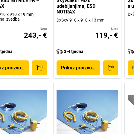
 ESD NITRILE FR –
Skywalker HD s
Sk
AX
udebljanjima, ESD –
s 
NOTRAX
10 x 910 x 19 mm,
DxŠ
na izvedba
DxŠxV 910 x 910 x 13 mm
Neto
Neto
243,- €
119,- €
 tjedna
3-4 tjedna
az proizvoda
Prikaz proizvoda