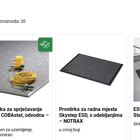
 proizvoda:
20
rka za sprječavanje
Prostirka za radna mjesta
ES
 COBAstat, odvodna –
Skystep ESD, s udebljanjima
St
– NOTRAX
šir
om za uzemljenje,
u crnoj boji
oniran