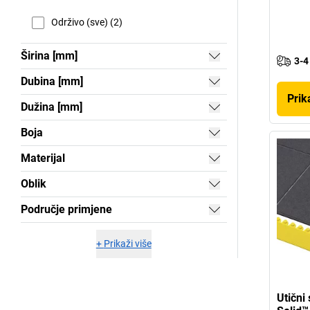
Održivo (sve) (2)
Širina [mm]
3-4
Dubina [mm]
Prik
Dužina [mm]
Boja
Materijal
Oblik
Područje primjene
+
Prikaži više
Utični