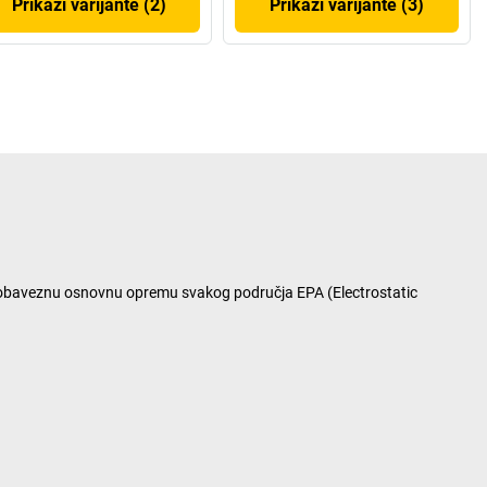
Prikaži varijante (2)
Prikaži varijante (3)
u obaveznu osnovnu opremu svakog područja EPA (Electrostatic