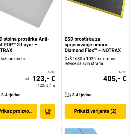
D stolna prostirka Anti-
ESD prostirka za
at POP™ 3 Layer –
sprječavanje umora
TRAX
Diamond Flex™ – NOTRAX
 dužnom metru
DxŠ 1630 x 1020 mm, rubne
letvice sa svih strana
Neto
Neto
123,- €
405,- €
od
123,- €
/
m
3-4 tjedna
3-4 tjedna
Prikaz proizvoda
Prikaži varijante (2)