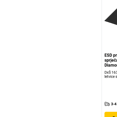
ESD pr
sprječ
Diamo
DxŠ 163
letvice 
3-4