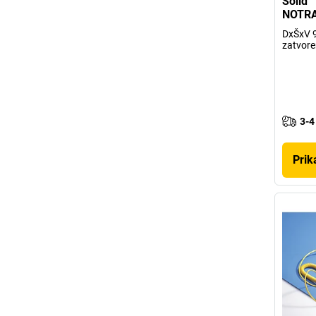
Solid™
NOTR
DxŠxV 9
zatvore
3-4
Prik