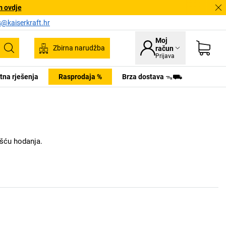
m ovdje
s@kaiserkraft.hr
Moj
Zbirna narudžba
račun
Pretraživanje
Prijava
tna rješenja
Rasprodaja %
Brza dostava ᯓ⛟
šću hodanja.