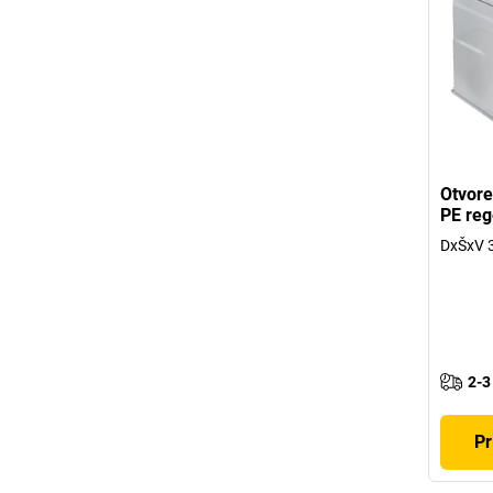
Otvore
PE reg
DxŠxV 
2-3
Pr