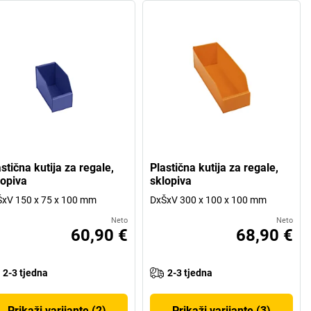
stična kutija za regale,
Plastična kutija za regale,
lopiva
sklopiva
xV 150 x 75 x 100 mm
DxŠxV 300 x 100 x 100 mm
Neto
Neto
60,90 €
68,90 €
2-3 tjedna
2-3 tjedna
Prikaži varijante (2)
Prikaži varijante (3)