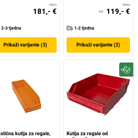
Neto
Neto
181,- €
119,- €
od
2-3 tjedna
1-2 tjedna
Prikaži varijante (3)
Prikaži varijante (2)
stična kutija za regale,
Kutija za regale od