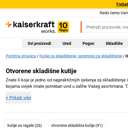
Trebat
Rado ćemo Vam 
Svi proizvodi
Ured
Pogon
Skladište
Početna stranica
Kutije za skladištenje, spremnici za skladištenje
O
Otvorene skladišne kutije
Znate li koje je jedno od najpraktičnijih rješenja za skladištenje 
bojama uvijek imate potreban uvid u zalihe Vašeg asortimana. Ta
+
Prikaži više
kutije za regale (26)
otvorene skladišne kutije (91)