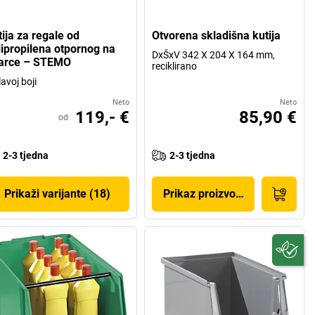
ija za regale od
Otvorena skladišna kutija
lipropilena otpornog na
DxŠxV 342 X 204 X 164 mm,
arce – STEMO
reciklirano
lavoj boji
Neto
Neto
119,- €
85,90 €
od
2-3 tjedna
2-3 tjedna
Prikaži varijante (18)
Prikaz proizvoda