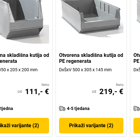
na skladišna kutija od
Otvorena skladišna kutija od
Ot
enerata
PE regenerata
PE
350 x 205 x 200 mm
DxŠxV 500 x 305 x 145 mm
DxŠ
Neto
Neto
111,- €
219,- €
od
od
 tjedna
4-5 tjedana
ikaži varijante (2)
Prikaži varijante (2)