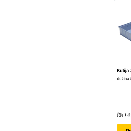
Kutija
dužina
1-2
Pr