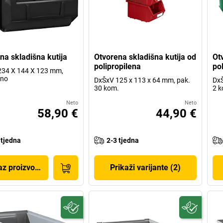
na skladišna kutija
Otvorena skladišna kutija od
Ot
polipropilena
pol
234 X 144 X 123 mm,
ano
DxŠxV 125 x 113 x 64 mm, pak.
DxŠ
30 kom.
2 k
Neto
Neto
58,90 €
44,90 €
 tjedna
2-3 tjedna
az proizvoda
Prikaži varijante (2)