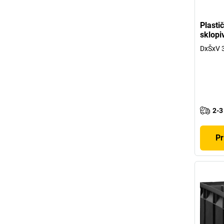
Plastič
sklopi
DxŠxV 
2-3
Pr