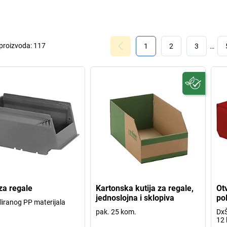
 proizvoda:
117
1
2
3
…
 za regale
Kartonska kutija za regale,
Ot
jednoslojna i sklopiva
po
kliranog PP materijala
pak. 25 kom.
DxŠ
12