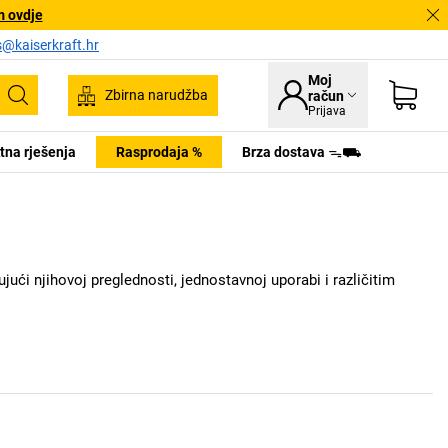
m ovdje
s@kaiserkraft.hr
Moj
Zbirna narudžba
račun
Pretraživanje
Prijava
tna rješenja
Rasprodaja %
Brza dostava ᯓ⛟
ujući njihovoj preglednosti, jednostavnoj uporabi i različitim