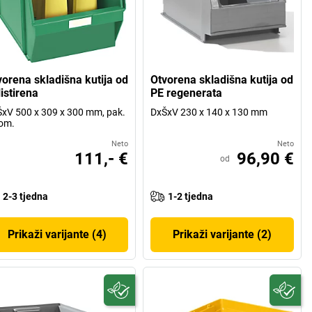
vorena skladišna kutija od
Otvorena skladišna kutija od
istirena
PE regenerata
xV 500 x 309 x 300 mm, pak.
DxŠxV 230 x 140 x 130 mm
om.
Neto
Neto
111,- €
96,90 €
od
2-3 tjedna
1-2 tjedna
Prikaži varijante (4)
Prikaži varijante (2)