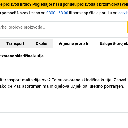
e proizvod hitno? Pogledajte našu ponudu proizvoda s brzom dostavo
pomoći! Nazovite nas na
0800 - 68 00
ili nam napišite e-poruku na
servi
Transport
Okoliš
Vrijedno je znati
Usluge & projek
tvorene skladišne kutije
ili transport malih dijelova? To su otvorene skladišne kutije! Zahvalj
ko će Vaš asortiman malih dijelova uvijek biti uredno pohranjen.