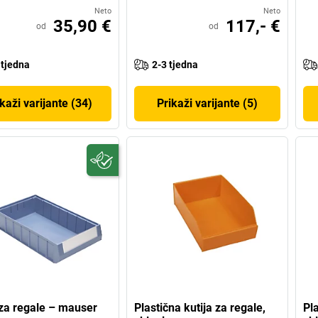
Neto
Neto
35,90 €
117,- €
od
od
 tjedna
2-3 tjedna
kaži varijante (34)
Prikaži varijante (5)
 za regale – mauser
Plastična kutija za regale,
Pla