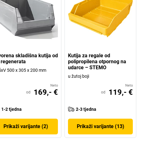
vorena skladišna kutija od
Kutija za regale od
 regenerata
polipropilena otpornog na
udarce – STEMO
xV 500 x 305 x 200 mm
u žutoj boji
Neto
Neto
169,- €
119,- €
od
od
1-2 tjedna
2-3 tjedna
Prikaži varijante (2)
Prikaži varijante (13)