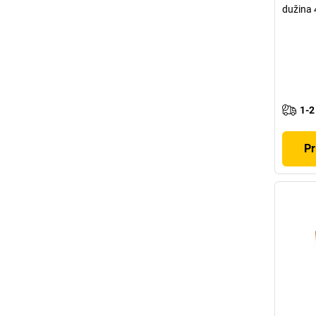
dužina
1-2
Pr