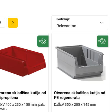
Sortiranje:
5
Relevantno
vorena skladišna kutija od
Otvorena skladišna kutija od
lipropilena
PE regenerata
xV 400 x 230 x 150 mm, pak.
DxŠxV 350 x 205 x 145 mm
 kom.