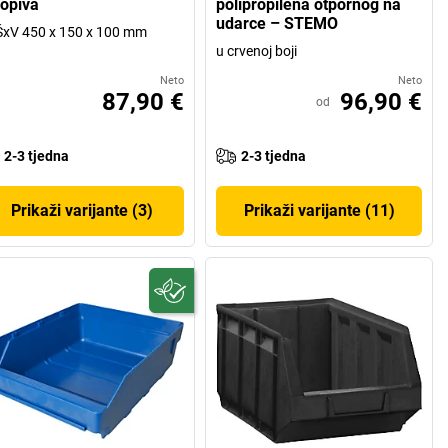
lopiva
polipropilena otpornog na
udarce – STEMO
xV 450 x 150 x 100 mm
u crvenoj boji
Neto
Neto
87,90 €
96,90 €
od
2-3 tjedna
2-3 tjedna
Prikaži varijante (3)
Prikaži varijante (11)