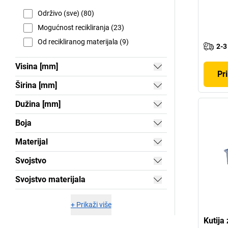
Održivo (sve) (80)
Mogućnost recikliranja (23)
Od recikliranog materijala (9)
2-3
Visina [mm]
Pri
Širina [mm]
Dužina [mm]
Boja
Materijal
Svojstvo
Svojstvo materijala
+
Prikaži više
Kutija