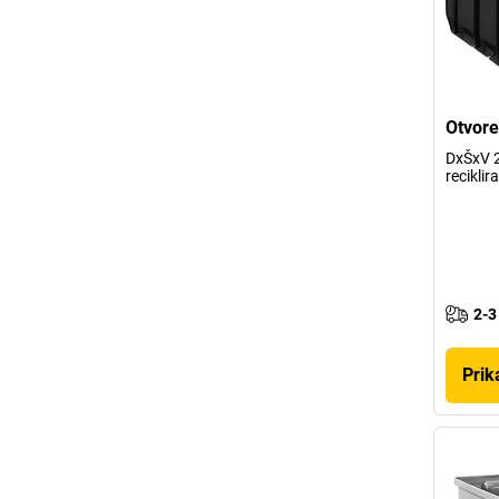
Otvore
DxŠxV 
reciklir
2-3
Prik