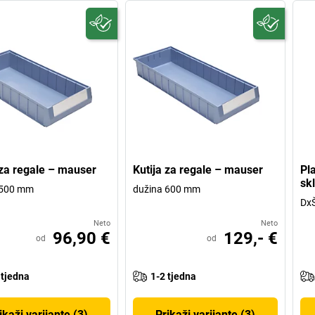
 za regale – mauser
Kutija za regale – mauser
Pla
sk
 500 mm
dužina 600 mm
DxŠ
Neto
Neto
96,90 €
129,- €
od
od
 tjedna
1-2 tjedna
ikaži varijante (3)
Prikaži varijante (3)