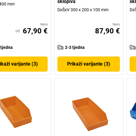
sklopiva
sk
 400 mm
DxŠxV 300 x 200 x 100 mm
DxŠ
Neto
Neto
67,90 €
87,90 €
od
 tjedna
2-3 tjedna
ikaži varijante (3)
Prikaži varijante (3)