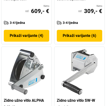
Neto
Neto
609,- €
309,- €
od
od
3-4 tjedna
3-4 tjedna
Prikaži varijante (4)
Prikaži varijante (6)
Zidno užno vitlo ALPHA
Zidno užno vitlo SW-W