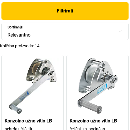
Filtrirati
Sortiranje:
Relevantno
Količina proizvoda:
14
Konzolno užno vitlo LB
Konzolno užno vitlo LB
nehrđajući čelik
čelični lim, pocinčan