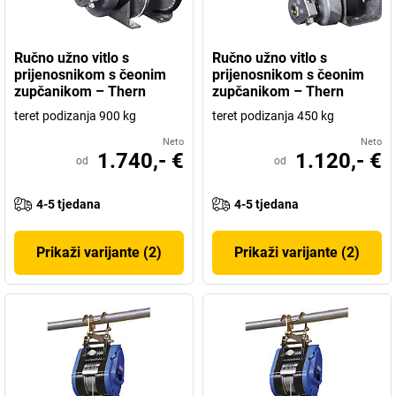
Ručno užno vitlo s
Ručno užno vitlo s
prijenosnikom s čeonim
prijenosnikom s čeonim
zupčanikom – Thern
zupčanikom – Thern
teret podizanja 900 kg
teret podizanja 450 kg
Neto
Neto
1.740,- €
1.120,- €
od
od
4-5 tjedana
4-5 tjedana
Prikaži varijante (2)
Prikaži varijante (2)