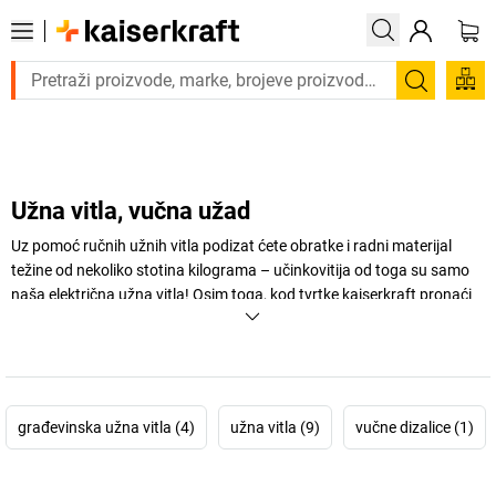
Trebate proizvod hitno? Pogledajte našu ponudu proizvoda s 
Pretraži
Užna vitla, vučna užad
Uz pomoć ručnih užnih vitla podizat ćete obratke i radni materijal
težine od nekoliko stotina kilograma – učinkovitija od toga su samo
naša električna užna vitla! Osim toga, kod tvrtke
kaiserkraft
pronaći
ćete i građevinska vitla za primjenu u mobilnom području.
+
Prikaži više
građevinska užna vitla (4)
užna vitla (9)
vučne dizalice (1)