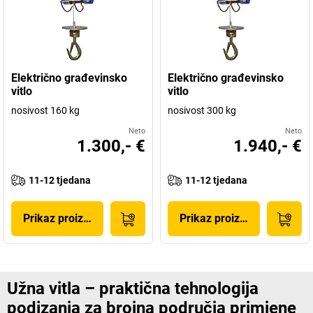
Električno građevinsko
Električno građevinsko
vitlo
vitlo
nosivost 160 kg
nosivost 300 kg
Neto
Neto
1.300,- €
1.940,- €
11-12 tjedana
11-12 tjedana
Prikaz proizvoda
Prikaz proizvoda
Užna vitla – praktična tehnologija
podizanja za brojna područja primjene