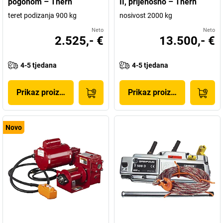
pogonom – Thern
II, prijenosno – Thern
teret podizanja 900 kg
nosivost 2000 kg
Neto
Neto
2.525,- €
13.500,- €
4-5 tjedana
4-5 tjedana
Prikaz proizvoda
Prikaz proizvoda
Novo