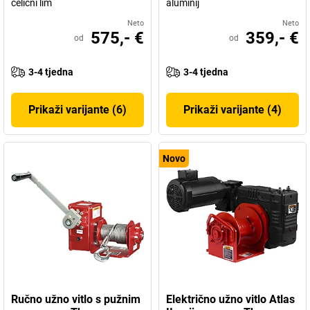
čelični lim
aluminij
Neto
Neto
575,- €
359,- €
od
od
3-4 tjedna
3-4 tjedna
Prikaži varijante (6)
Prikaži varijante (4)
Novo
Ručno užno vitlo s pužnim
Električno užno vitlo Atlas