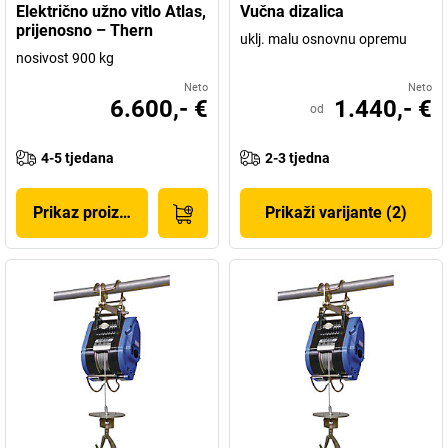
Električno užno vitlo Atlas,
Vučna dizalica
prijenosno – Thern
uklj. malu osnovnu opremu
nosivost 900 kg
Neto
Neto
6.600,- €
1.440,- €
od
4-5 tjedana
2-3 tjedna
Prikaz proizvoda
Prikaži varijante (2)