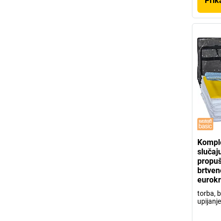
Prik
Komple
slučaj
propuš
brtven
eurokr
torba, b
upijanje