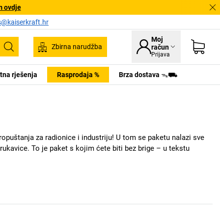
m ovdje
s@kaiserkraft.hr
Moj
Zbirna narudžba
račun
Pretraživanje
Prijava
tna rješenja
Rasprodaja %
Brza dostava ᯓ⛟
opuštanja za radionice i industriju! U tom se paketu nalazi sve
 rukavice. To je paket s kojim ćete biti bez brige – u tekstu