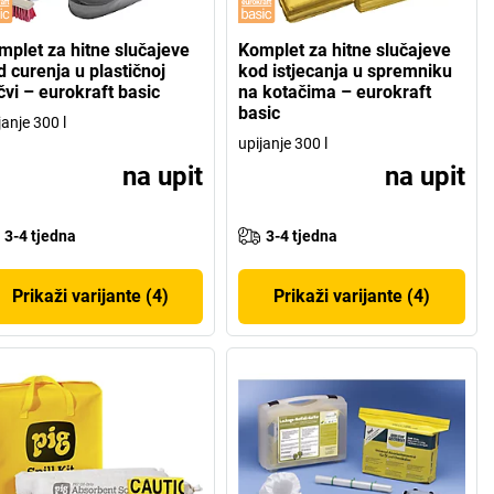
mplet za hitne slučajeve
Komplet za hitne slučajeve
d curenja u plastičnoj
kod istjecanja u spremniku
čvi – eurokraft basic
na kotačima – eurokraft
basic
janje 300 l
upijanje 300 l
na upit
na upit
3-4 tjedna
3-4 tjedna
Prikaži varijante (4)
Prikaži varijante (4)