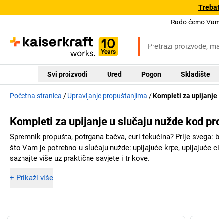
Trebat
Rado ćemo Vam 
Svi proizvodi
Ured
Pogon
Skladište
Početna stranica
Upravljanje propuštanjima
Kompleti za upijanje
Kompleti za upijanje u slučaju nužde kod pr
Spremnik propušta, potrgana bačva, curi tekućina? Prije svega: b
što Vam je potrebno u slučaju nužde: upijajuće krpe, upijajuće cije
saznajte više uz praktične savjete i trikove.
+
Prikaži više