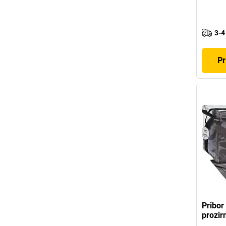
3-4
Pr
Pribor
prozirn