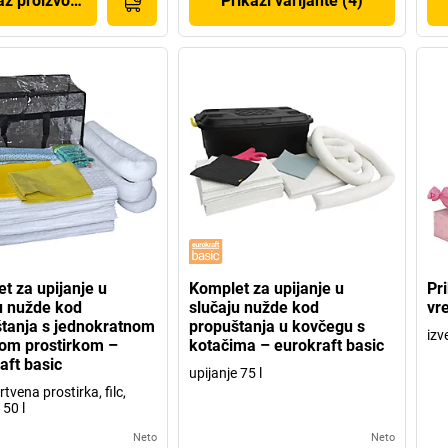
az proizvoda
Prikaži varijante (4)
t za upijanje u
Komplet za upijanje u
Pr
u nužde kod
slučaju nužde kod
vr
tanja s jednokratnom
propuštanja u kovčegu s
izv
om prostirkom –
kotačima – eurokraft basic
aft basic
upijanje 75 l
rtvena prostirka, filc,
 50 l
Neto
Neto