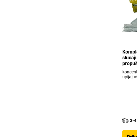
Komple
slučaj
propuš
koncent
upijajuć
3-4