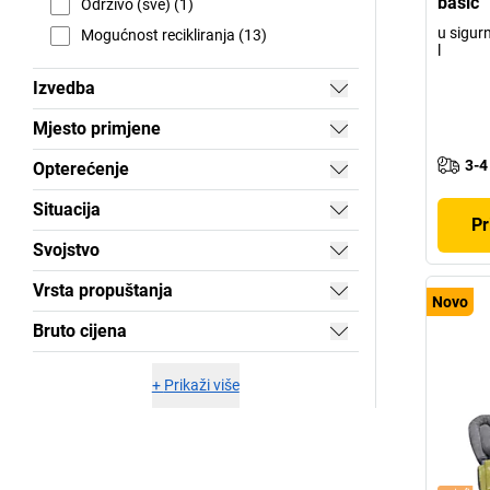
basic
Održivo (sve) (1)
u sigur
Mogućnost recikliranja (13)
l
Izvedba
Mjesto primjene
3-4
Opterećenje
Situacija
Pr
Svojstvo
Vrsta propuštanja
Novo
Bruto cijena
+
Prikaži više