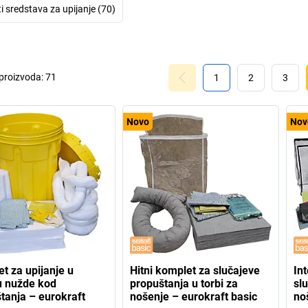
i sredstava za upijanje (70)
 proizvoda:
71
1
2
3
Novo
Nov
t za upijanje u
Hitni komplet za slučajeve
In
u nužde kod
propuštanja u torbi za
slu
tanja – eurokraft
nošenje – eurokraft basic
no