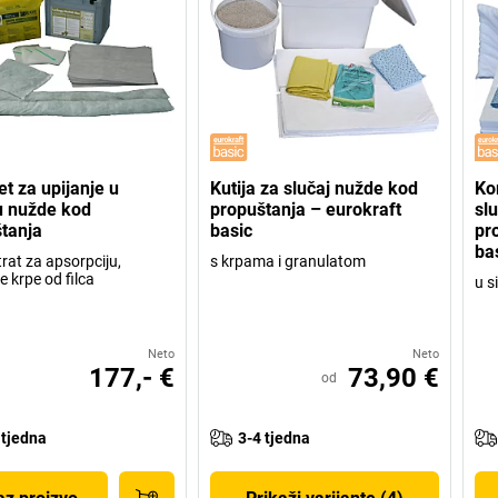
t za upijanje u
Kutija za slučaj nužde kod
Ko
u nužde kod
propuštanja – eurokraft
sl
tanja
basic
pr
ba
rat za apsorpciju,
s krpama i granulatom
e krpe od filca
u s
Neto
Neto
177,- €
73,90 €
od
 tjedna
3-4 tjedna