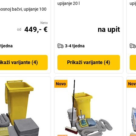
upijanje 20 l
upi
nosnoj bačvi, upijanje 100
Neto
449,- €
na upit
od
 tjedna
3-4 tjedna
ikaži varijante (4)
Prikaži varijante (4)
Novo
Nov