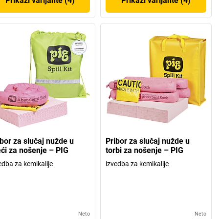
Prikaži varijante (4)
Prikaži varijante (4)
ibor za slučaj nužde u
Pribor za slučaj nužde u
eći za nošenje – PIG
torbi za nošenje – PIG
edba za kemikalije
izvedba za kemikalije
Neto
Neto