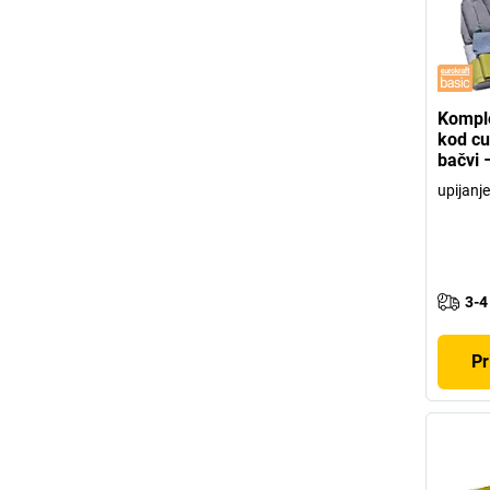
Komple
kod cu
bačvi 
upijanje
3-4
Pr