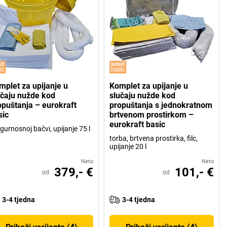
mplet za upijanje u
Komplet za upijanje u
učaju nužde kod
slučaju nužde kod
opuštanja – eurokraft
propuštanja s jednokratnom
sic
brtvenom prostirkom –
eurokraft basic
igurnosnoj bačvi, upijanje 75 l
torba, brtvena prostirka, filc,
upijanje 20 l
Neto
Neto
379,- €
101,- €
od
od
3-4 tjedna
3-4 tjedna