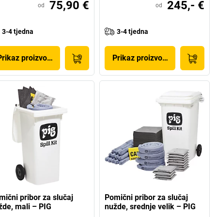
75,90 €
245,- €
od
od
3-4 tjedna
3-4 tjedna
Prikaz proizvoda
Prikaz proizvoda
mični pribor za slučaj
Pomični pribor za slučaj
žde, mali – PIG
nužde, srednje velik – PIG