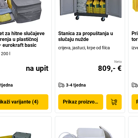
t za hitne slučajeve
Stanica za propuštanja u
Pr
renja u plastičnoj
slučaju nužde
to
– eurokraft basic
crijeva, jastuci, krpe od filca
izv
 200 l
Neto
na upit
809,- €
 tjedna
3-4 tjedna
ikaži varijante (4)
Prikaz proizvoda