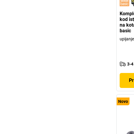
Komple
kod is
na kot
basic
upijanje
3-4
Pr
Novo