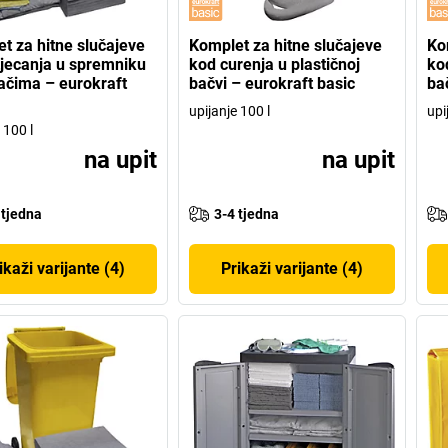
t za hitne slučajeve
Komplet za hitne slučajeve
Ko
tjecanja u spremniku
kod curenja u plastičnoj
ko
ačima – eurokraft
bačvi – eurokraft basic
ba
upijanje 100 l
upi
 100 l
na upit
na upit
 tjedna
3-4 tjedna
ikaži varijante (4)
Prikaži varijante (4)