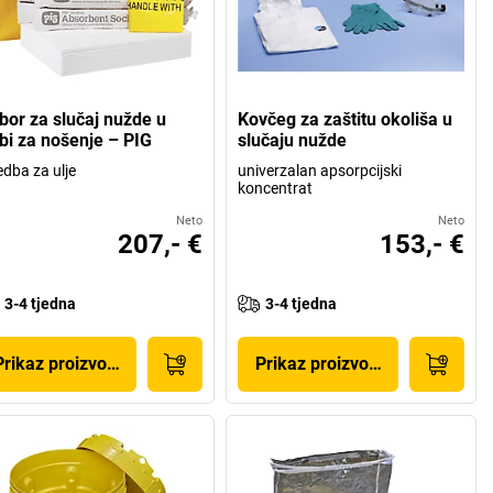
ibor za slučaj nužde u
Kovčeg za zaštitu okoliša u
rbi za nošenje – PIG
slučaju nužde
edba za ulje
univerzalan apsorpcijski
koncentrat
Neto
Neto
207,- €
153,- €
3-4 tjedna
3-4 tjedna
Prikaz proizvoda
Prikaz proizvoda