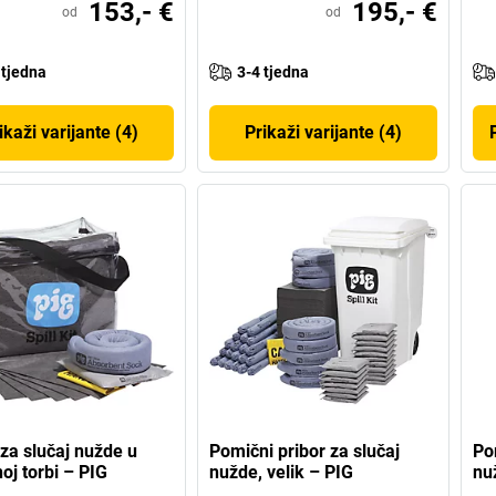
153,- €
195,- €
od
od
 tjedna
3-4 tjedna
ikaži varijante (4)
Prikaži varijante (4)
 za slučaj nužde u
Pomični pribor za slučaj
Po
oj torbi – PIG
nužde, velik – PIG
nu