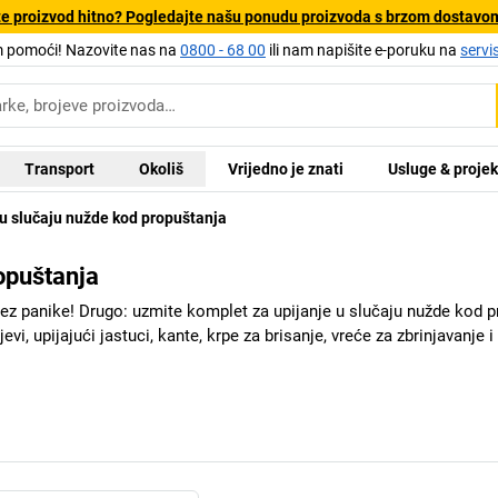
e proizvod hitno? Pogledajte našu ponudu proizvoda s brzom dostavo
pomoći! Nazovite nas na
0800 - 68 00
ili nam napišite e-poruku na
servi
Transport
Okoliš
Vrijedno je znati
Usluge & projek
 u slučaju nužde kod propuštanja
opuštanja
ez panike! Drugo: uzmite komplet za upijanje u slučaju nužde kod pr
vi, upijajući jastuci, kante, krpe za brisanje, vreće za zbrinjavanje i