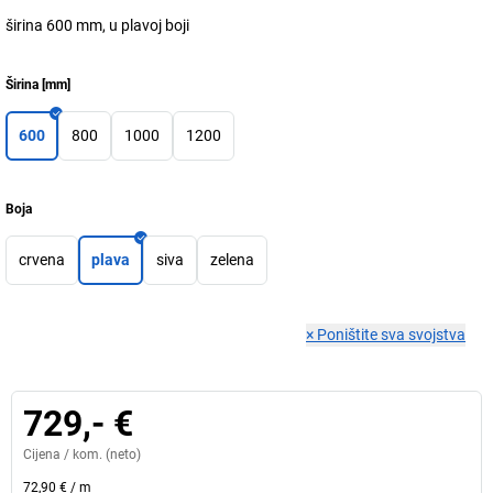
širina 600 mm, u plavoj boji
Širina
[
mm
]
600
800
1000
1200
Boja
crvena
plava
siva
zelena
×
Poništite sva svojstva
729,- €
Cijena /
kom.
(neto)
72,90 €
/
m