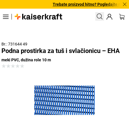
Trebate proizvod hitno? Pogledajte našu p
Br.: 731644 49
Podna prostirka za tuš i svlačionicu – EHA
meki PVC, dužina role 10 m