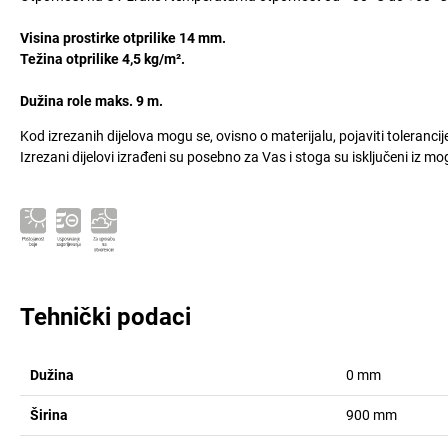
Visina prostirke otprilike 14 mm.
Težina otprilike 4,5 kg/m².
Dužina role maks. 9 m.
Kod izrezanih dijelova mogu se, ovisno o materijalu, pojaviti toleranci
Izrezani dijelovi izrađeni su posebno za Vas i stoga su isključeni iz m
Tehnički podaci
Dužina
0
mm
Širina
900
mm