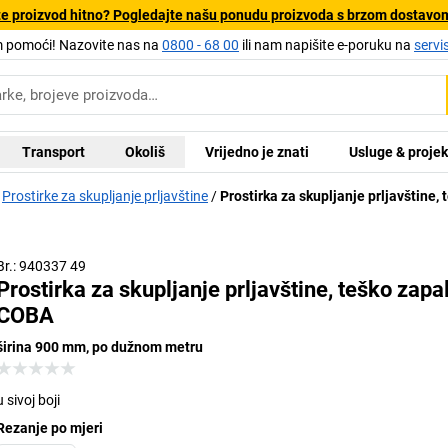
e proizvod hitno? Pogledajte našu ponudu proizvoda s brzom dostavo
pomoći! Nazovite nas na
0800 - 68 00
ili nam napišite e-poruku na
servi
Transport
Okoliš
Vrijedno je znati
Usluge & projek
Prostirke za skupljanje prljavštine
Prostirka za skupljanje prljavštine, 
Br.: 940337 49
Prostirka za skupljanje prljavštine, teško zapal
COBA
širina 900 mm, po dužnom metru
u sivoj boji
Rezanje po mjeri