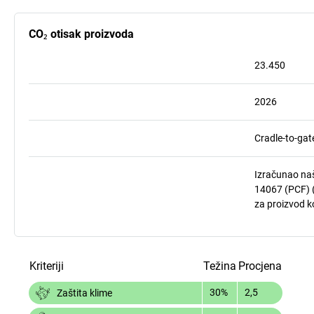
CO₂ otisak proizvoda
23.450
2026
Cradle-to-gat
Izračunao naš
14067 (PCF) (
za proizvod ko
Kriteriji
Težina
Procjena
30%
2,5
Zaštita klime