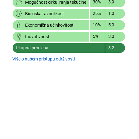
30%
3,9
Mogućnost cirkuliranja tekućine
25%
1,0
Biološka raznolikost
10%
5,0
Ekonomična učinkovitost
5%
3,0
Inovativnost
Ukupna procjena
3,2
Više o našem pristupu održivosti