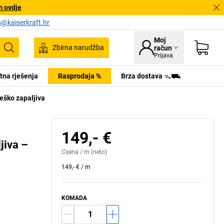
m ovdje
s@kaiserkraft.hr
Moj
Zbirna narudžba
račun
Pretraživanje
Prijava
tna rješenja
Rasprodaja %
Brza dostava ᯓ⛟
teško zapaljiva
149,- €
jiva –
Cijena /
m
(neto)
149,- €
/
m
KOMADA