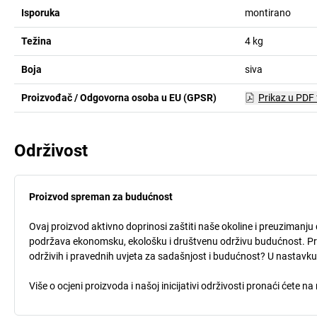
Isporuka
montirano
Težina
4
kg
Boja
siva
Proizvođač / Odgovorna osoba u EU (GPSR)
Prikaz u PDF
Održivost
Proizvod spreman za budućnost
Ovaj proizvod aktivno doprinosi zaštiti naše okoline i preuzimanju 
podržava ekonomsku, ekološku i društvenu održivu budućnost. Procj
održivih i pravednih uvjeta za sadašnjost i budućnost? U nastavk
Više o ocjeni proizvoda i našoj inicijativi održivosti pronaći ćete n