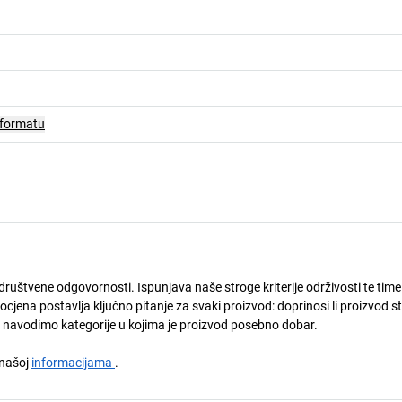
 formatu
društvene odgovornosti. Ispunjava naše stroge kriterije održivosti te time
ena postavlja ključno pitanje za svaki proizvod: doprinosi li proizvod s
u navodimo kategorije u kojima je proizvod posebno dobar.
a našoj
informacijama
.