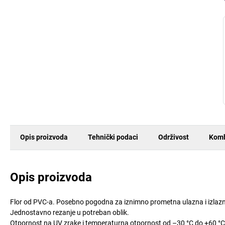
Opis proizvoda
Tehnički podaci
Održivost
Komb
Opis proizvoda
Flor od PVC-a. Posebno pogodna za iznimno prometna ulazna i izlaz
Jednostavno rezanje u potreban oblik.
Otpornost na UV zrake i temperaturna otpornost od –30 °C do +60 °C