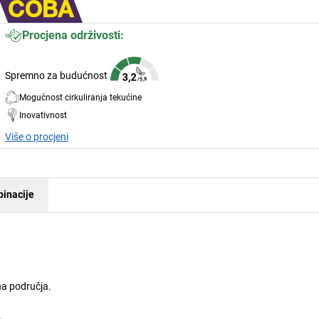
Procjena održivosti:
Spremno za budućnost
Mogućnost cirkuliranja tekućine
Inovativnost
Više o procjeni
inacije
na područja.
.