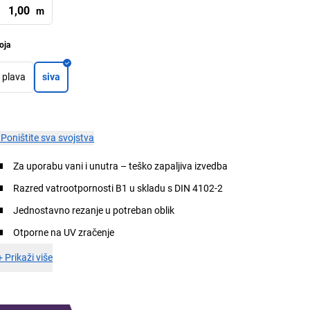
m
oja
plava
siva
×
Poništite sva svojstva
Za uporabu vani i unutra – teško zapaljiva izvedba
Razred vatrootpornosti B1 u skladu s DIN 4102-2
Jednostavno rezanje u potreban oblik
Otporne na UV zračenje
+
Prikaži više