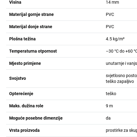
Visina
14
mm
Materijal gornje strane
PVC
Materijal donje strane
PVC
Plošna težina
4.5
kg/m²
Temperaturna otpornost
–30 °C do +60 °
Mjesto primjene
unutarnje i vanj
svjetlosno post
Svojstvo
teško zapaljivo
Opterećenje
teško
Maks. dužina role
9
m
Moguće posebne dimenzije
da
Vrsta proizvoda
prostirke za sku