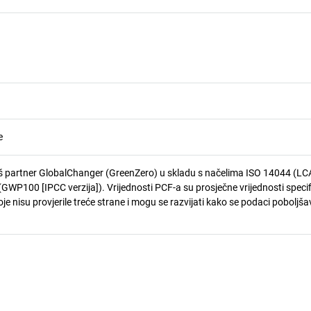
e
 partner GlobalChanger (GreenZero) u skladu s načelima ISO 14044 (LCA
GWP100 [IPCC verzija]). Vrijednosti PCF-a su prosječne vrijednosti speci
je nisu provjerile treće strane i mogu se razvijati kako se podaci poboljša