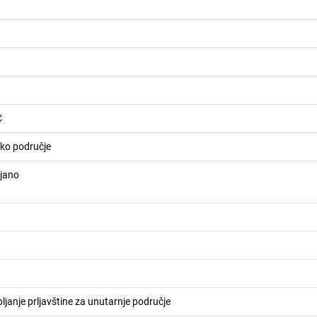
C
sko područje
ojano
pljanje prljavštine za unutarnje područje