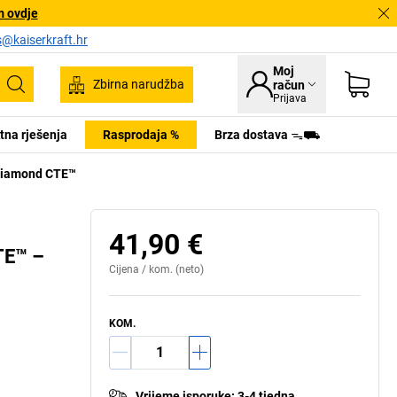
m ovdje
s@kaiserkraft.hr
Moj
Zbirna narudžba
račun
Pretraživanje
Prijava
tna rješenja
Rasprodaja %
Brza dostava ᯓ⛟
e Diamond CTE™
41,90 €
TE™ –
Cijena /
kom.
(neto)
KOM.
Vrijeme isporuke
:
3-4 tjedna