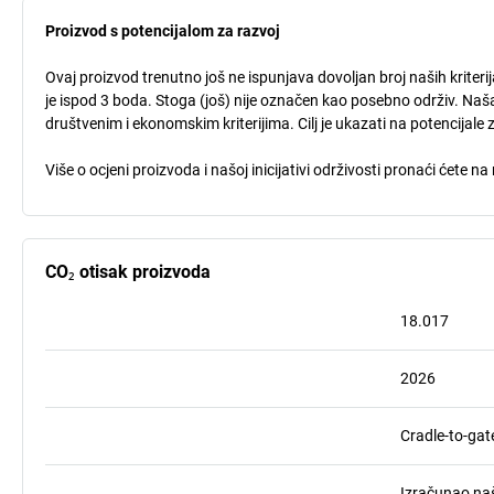
Proizvod s potencijalom za razvoj
Ovaj proizvod trenutno još ne ispunjava dovoljan broj naših kriteri
je ispod 3 boda. Stoga (još) nije označen kao posebno održiv. Naša
društvenim i ekonomskim kriterijima. Cilj je ukazati na potencijale 
Više o ocjeni proizvoda i našoj inicijativi održivosti pronaći ćete na
CO₂ otisak proizvoda
18.017
2026
Cradle-to-gat
Izračunao naš