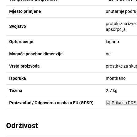
Mjesto primjene
unutarnje područ
protuklizna izve
Svojstvo
apsorpcija
Opterećenje
lagano
Moguće posebne dimenzije
ne
Vrsta proizvoda
prostirke za sku
Isporuka
montirano
Težina
2.7
kg
Proizvođač / Odgovorna osoba u EU (GPSR)
Prikaz u PDF
Održivost