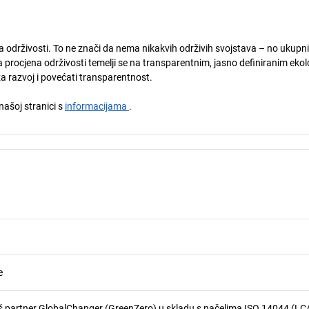
ja održivosti. To ne znači da nema nikakvih održivih svojstava – no ukupni
 procjena održivosti temelji se na transparentnim, jasno definiranim eko
za razvoj i povećati transparentnost.
 našoj stranici s
informacijama
.
e
 partner GlobalChanger (GreenZero) u skladu s načelima ISO 14044 (LCA