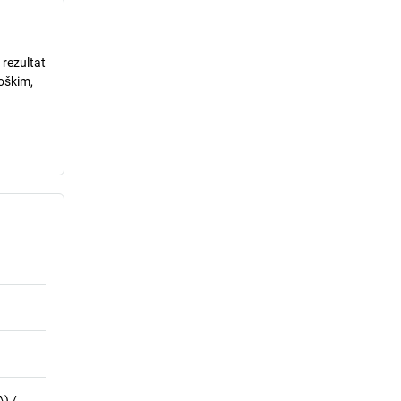
 rezultat
loškim,
) /