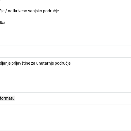
je / natkriveno vanjsko područje
dba
pljanje prljavštine za unutarnje područje
 formatu