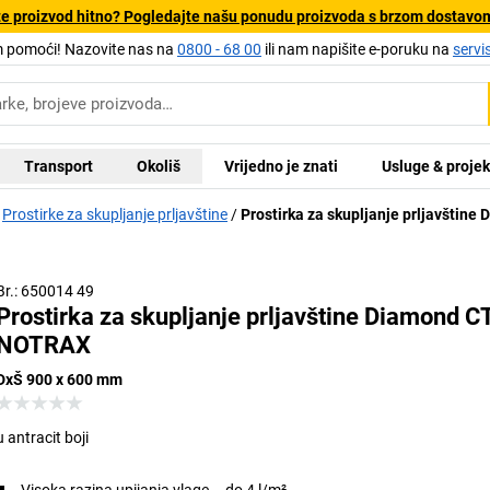
e proizvod hitno? Pogledajte našu ponudu proizvoda s brzom dostavo
pomoći! Nazovite nas na
0800 - 68 00
ili nam napišite e-poruku na
servi
Transport
Okoliš
Vrijedno je znati
Usluge & projek
Prostirke za skupljanje prljavštine
Prostirka za skupljanje prljavštin
Br.: 650014 49
Prostirka za skupljanje prljavštine Diamond C
NOTRAX
DxŠ 900 x 600 mm
u antracit boji
Visoka razina upijanja vlage – do 4 l/m²