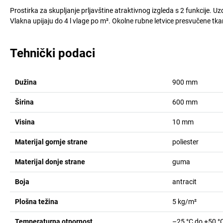
Prostirka za skupljanje prljavštine atraktivnog izgleda s 2 funkcije. Uz
Vlakna upijaju do 4 l vlage po m². Okolne rubne letvice presvučene t
Tehnički podaci
Dužina
900
mm
Širina
600
mm
Visina
10
mm
Materijal gornje strane
poliester
Materijal donje strane
guma
Boja
antracit
Plošna težina
5
kg/m²
Temperaturna otpornost
–25 °C do +50 °