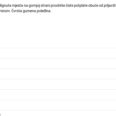
dignuta mjesta na gornjoj strani prostirke čiste potplate obuće od prljavšti
kaninom. Čvrsta gumena poleđina.
C