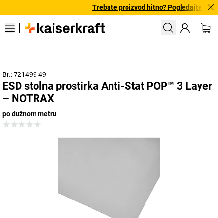
Trebate proizvod hitno? Pogledajte našu
Br.: 721499 49
ESD stolna prostirka Anti-Stat POP™ 3 Layer
– NOTRAX
po dužnom metru