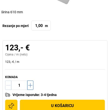
širina 610 mm
Rezanje po mjeri
m
123,- €
Cijena /
m
(neto)
123,- €
/
m
KOMADA
Vrijeme isporuke
:
3-4 tjedna
U KOŠARICU