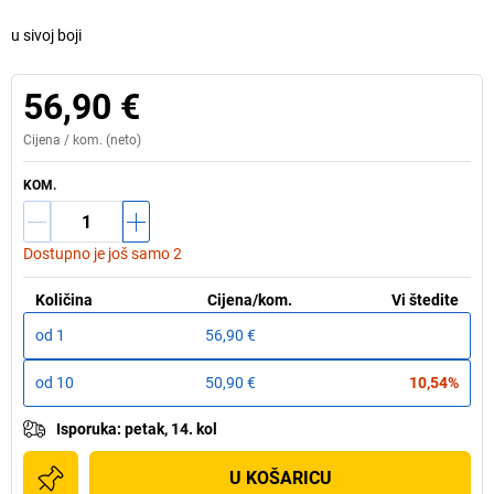
u sivoj boji
56,90 €
Cijena /
kom.
(neto)
KOM.
Dostupno je još samo 2
Količina
Cijena
/
kom.
Vi štedite
od
1
56,90 €
od
10
50,90 €
10,54%
Isporuka
:
petak, 14. kol
U KOŠARICU