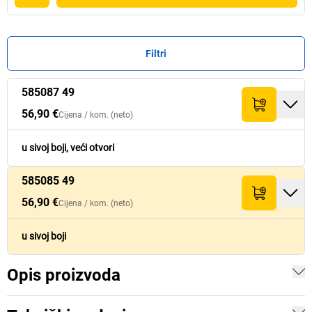
Filtri
585087 49
Cijena /
Cijena /
kom.
kom.
Br.
Br.
Količina
Količina
Težina
Težina
[
[
kg
kg
]
]
Iznos (neto)
Iznos (neto)
(neto)
(neto)
56,90 €
Cijena /
kom.
(neto)
56,90 €
585087 49
25
56,90 €
u sivoj boji, veći otvori
585085 49
56,90 €
585085 49
26
56,90 €
56,90 €
Cijena /
kom.
(neto)
u sivoj boji
Opis proizvoda