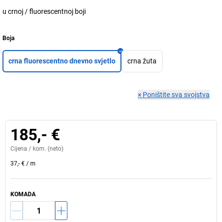
u crnoj / fluorescentnoj boji
Boja
crna fluorescentno dnevno svjetlo
crna žuta
×
Poništite sva svojstva
185,- €
Cijena /
kom.
(neto)
37,- €
/
m
KOMADA