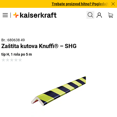
Trebate proizvod hitno? Pogledajte naš
Br.: 680638 49
Zaštita kutova Knuffi® – SHG
tip H, 1 rola po 5 m