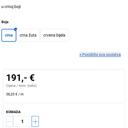
u crnoj boji
Boja
crna
crna žuta
crvena bijela
×
Poništite sva svojstva
191,- €
Cijena /
kom.
(neto)
38,20 €
/
m
KOMADA