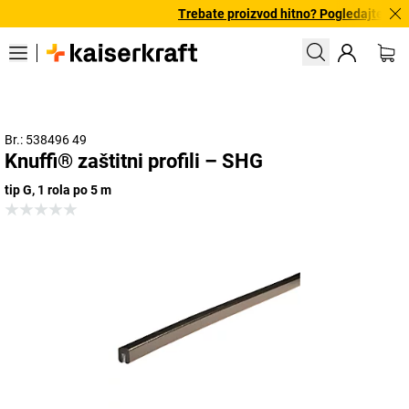
Trebate proizvod hitno? Pogledajte našu
Br.: 538496 49
Knuffi® zaštitni profili – SHG
tip G, 1 rola po 5 m