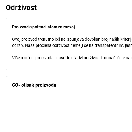
Održivost
Proizvod s potencijalom za razvoj
Ovaj proizvod trenutno još ne ispunjava dovoljan broj naših kriter
održiv. Naša procjena održivosti temelji se na transparentnim, jasn
Više o ocjeni proizvoda i našoj inicijativi održivosti pronaći ćete na
CO₂ otisak proizvoda