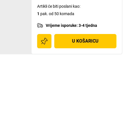
Artikli će biti poslani kao
:
1
pak. od 50 komada
Vrijeme isporuke
:
3-4 tjedna
U KOŠARICU