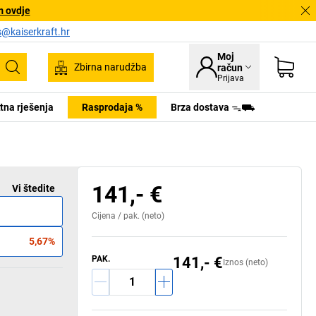
m ovdje
s@kaiserkraft.hr
Moj
Zbirna narudžba
račun
Pretraživanje
Prijava
tna rješenja
Rasprodaja %
Brza dostava ᯓ⛟
141,- €
.
Vi štedite
Cijena /
pak.
(neto)
5,67%
PAK.
141,- €
Iznos (neto)