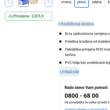
crvena
plava
zelena
ž
Procjena: 2,8/5,9
×
Poništite sva svojstva
Brza i jednostavna zamjena ut
Poleđina izrađena od stabilne 
Fleksibilna primjena RFID trans
kartica
PVC folija bez omekšivača koj
+
Prikaži više
Rado ćemo Vam pomoći
0800 - 68 00
Od ponedjeljka do petka između 07
Imate li pitanja o proizvodu?