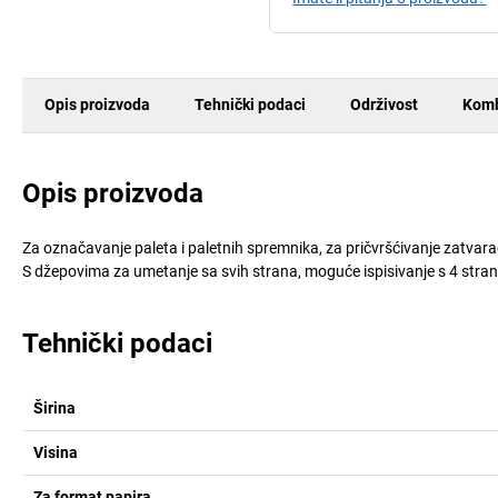
Opis proizvoda
Tehnički podaci
Održivost
Komb
Opis proizvoda
Za označavanje paleta i paletnih spremnika, za pričvršćivanje zatva
S džepovima za umetanje sa svih strana, moguće ispisivanje s 4 stra
Tehnički podaci
Širina
Visina
Za format papira