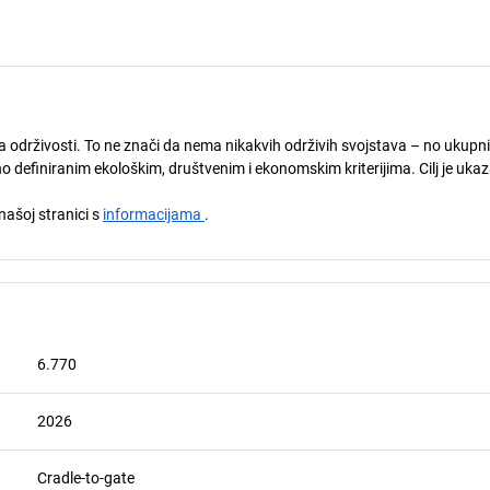
ija održivosti. To ne znači da nema nikakvih održivih svojstava – no ukupn
o definiranim ekološkim, društvenim i ekonomskim kriterijima. Cilj je ukaz
 našoj stranici s
informacijama
.
6.770
2026
Cradle-to-gate