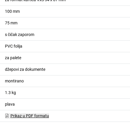
100
mm
75
mm
s čičak zaporom
PVC folija
za palete
džepovi za dokumente
montirano
1.3
kg
plava
Prikaz u PDF formatu