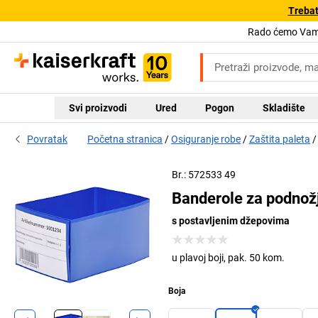
Trebat
Rado ćemo Vam 
Svi proizvodi
Ured
Pogon
Skladište
Povratak
Početna stranica
Osiguranje robe
Zaštita paleta
Br.: 572533 49
Banderole za podnož
s postavljenim džepovima
u plavoj boji, pak. 50 kom.
Boja