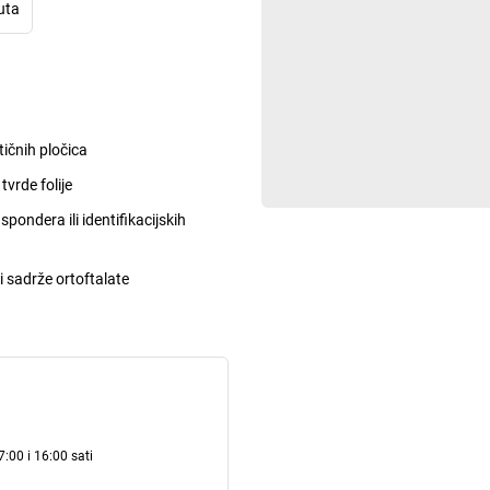
uta
ičnih pločica
tvrde folije
pondera ili identifikacijskih
i sadrže ortoftalate
:00 i 16:00 sati