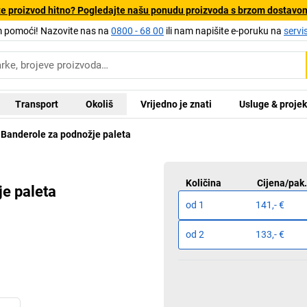
e proizvod hitno? Pogledajte našu ponudu proizvoda s brzom dostavo
pomoći! Nazovite nas na
0800 - 68 00
ili nam napišite e-poruku na
servi
Transport
Okoliš
Vrijedno je znati
Usluge & projek
Banderole za podnožje paleta
Količina
Cijena
/
pak
je paleta
od
1
141,- €
od
2
133,- €