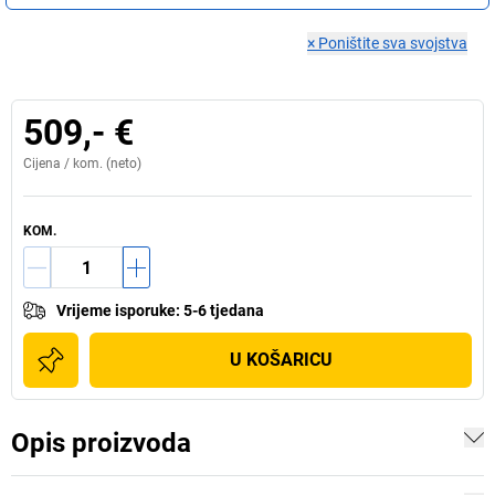
×
Poništite sva svojstva
509,- €
Cijena /
kom.
(neto)
KOM.
Vrijeme isporuke
:
5-6 tjedana
U KOŠARICU
Opis proizvoda