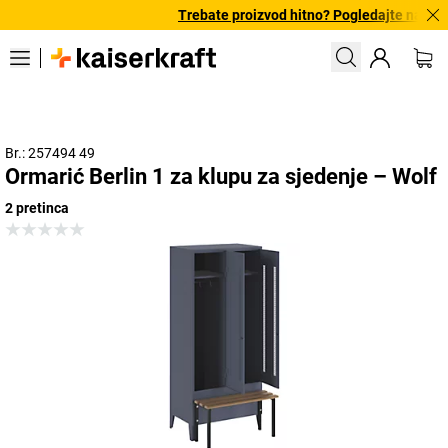
Trebate proizvod hitno? Pogledajte našu p
Br.: 257494 49
Ormarić Berlin 1 za klupu za sjedenje – Wolf
2 pretinca