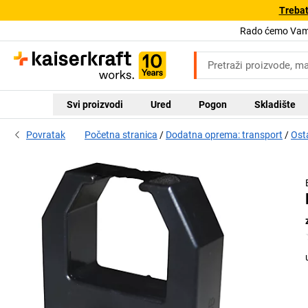
Trebat
Rado ćemo Vam 
Svi proizvodi
Ured
Pogon
Skladište
Povratak
Početna stranica
Dodatna oprema: transport
Ost