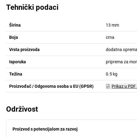
Tehnički podaci
Širina
13
mm
Boja
crna
Vrsta proizvoda
dodatna oprema 
Isporuka
priprema za mon
Težina
0.5
kg
Proizvođač / Odgovorna osoba u EU (GPSR)
Prikaz u PDF
Održivost
Proizvod s potencijalom za razvoj