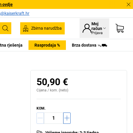
m ovdje
s@kaiserkraft.hr
Moj
Zbirna narudžba
račun
Pretraživanje
Prijava
tna rješenja
Rasprodaja %
Brza dostava ᯓ⛟
50,90 €
Cijena /
kom.
(neto)
KOM.
Vrijeme isporuke
:
2-3 tjedna