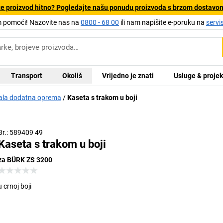
e proizvod hitno? Pogledajte našu ponudu proizvoda s brzom dostavo
pomoći! Nazovite nas na
0800 - 68 00
ili nam napišite e-poruku na
servi
Transport
Okoliš
Vrijedno je znati
Usluge & projek
ala dodatna oprema
Kaseta s trakom u boji
Br.: 589409 49
Kaseta s trakom u boji
za BÜRK ZS 3200
u crnoj boji