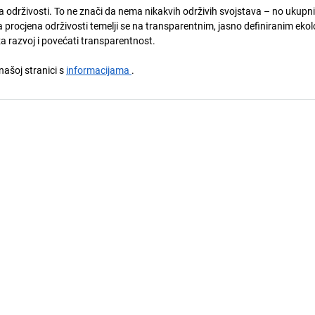
ja održivosti. To ne znači da nema nikakvih održivih svojstava – no ukupni
 procjena održivosti temelji se na transparentnim, jasno definiranim eko
za razvoj i povećati transparentnost.
 našoj stranici s
informacijama
.