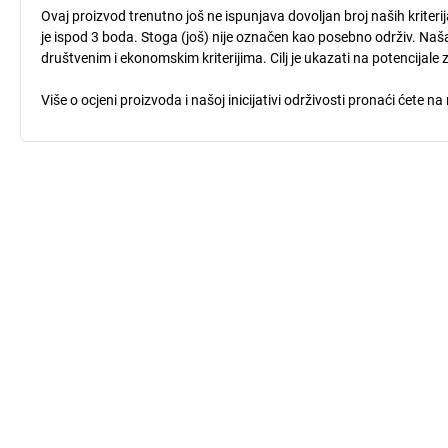
Ovaj proizvod trenutno još ne ispunjava dovoljan broj naših kriteri
je ispod 3 boda. Stoga (još) nije označen kao posebno održiv. Naša
društvenim i ekonomskim kriterijima. Cilj je ukazati na potencijale 
Više o ocjeni proizvoda i našoj inicijativi održivosti pronaći ćete na