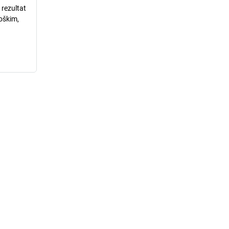
 rezultat
loškim,