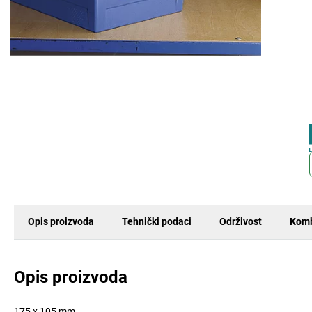
Opis proizvoda
Tehnički podaci
Održivost
Komb
Opis proizvoda
175 x 105 mm.