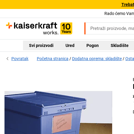
Trebat
Rado ćemo Vam 
Svi proizvodi
Ured
Pogon
Skladište
Povratak
Početna stranica
Dodatna oprema: skladište
Osta