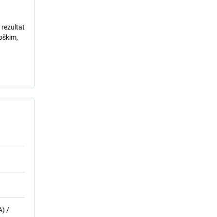
 rezultat
loškim,
) /