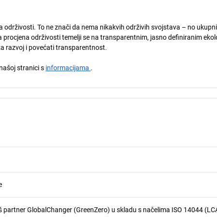
ja održivosti. To ne znači da nema nikakvih održivih svojstava – no ukupni
 procjena održivosti temelji se na transparentnim, jasno definiranim eko
za razvoj i povećati transparentnost.
 našoj stranici s
informacijama
.
e
 partner GlobalChanger (GreenZero) u skladu s načelima ISO 14044 (LCA