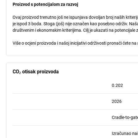
Proizvod s potencijalom za razvoj
Ovaj proizvod trenutno još ne ispunjava dovoljan broj naših kriteri
je ispod 3 boda. Stoga (još) nije označen kao posebno održiv. Naša
društvenim i ekonomskim kriterijima. Cilj je ukazati na potencijale 
Više o ocjeni proizvoda i našoj inicijativi održivosti pronaći ćete na
CO₂ otisak proizvoda
0.202
2026
Cradle-to-gat
Izračunao naš