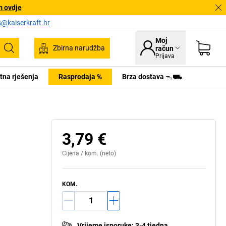
m ovdje
s@kaiserkraft.hr
Moj
Zbirna narudžba
račun
Pretraživanje
Prijava
tna rješenja
Rasprodaja %
Brza dostava ᯓ⛟
3,79 €
Cijena /
kom.
(neto)
KOM.
Vrijeme isporuke
:
3-4 tjedna