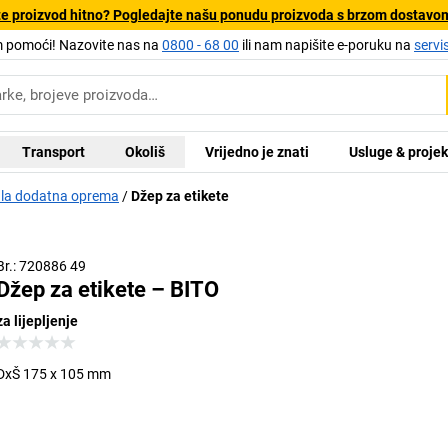
e proizvod hitno? Pogledajte našu ponudu proizvoda s brzom dostavo
pomoći! Nazovite nas na
0800 - 68 00
ili nam napišite e-poruku na
servi
Transport
Okoliš
Vrijedno je znati
Usluge & projek
la dodatna oprema
Džep za etikete
Br.: 720886 49
Džep za etikete – BITO
za lijepljenje
DxŠ 175 x 105 mm