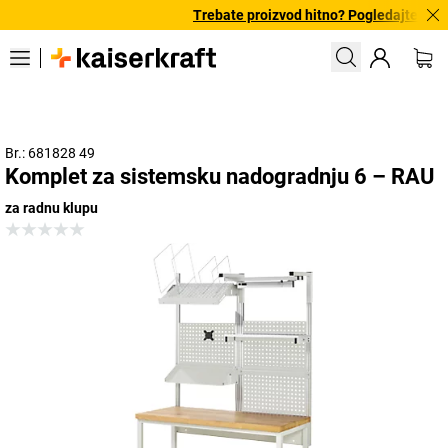
Trebate proizvod hitno? Pogledajte našu
Br.: 681828 49
Komplet za sistemsku nadogradnju 6 – RAU
za radnu klupu