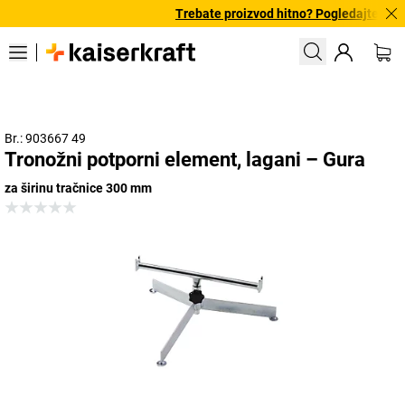
Trebate proizvod hitno? Pogledajte našu
Br.: 903667 49
Tronožni potporni element, lagani – Gura
za širinu tračnice 300 mm