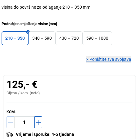
visina do površine za odlaganje 210 – 350 mm
Područje namještanja visine
[
mm
]
210 – 350
340 – 590
430 – 720
590 – 1080
×
Poništite sva svojstva
125,- €
Cijena /
kom.
(neto)
KOM.
Vrijeme isporuke
:
4-5 tjedana