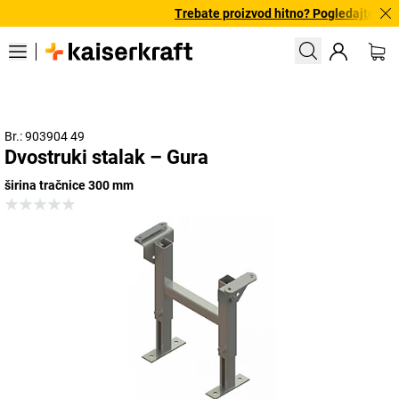
Trebate proizvod hitno? Pogledajte našu
Br.: 903904 49
Dvostruki stalak – Gura
širina tračnice 300 mm