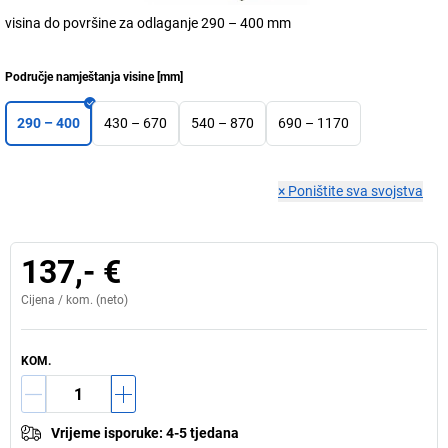
visina do površine za odlaganje 290 – 400 mm
Područje namještanja visine
[
mm
]
290 – 400
430 – 670
540 – 870
690 – 1170
×
Poništite sva svojstva
137,- €
Cijena /
kom.
(neto)
KOM.
Vrijeme isporuke
:
4-5 tjedana