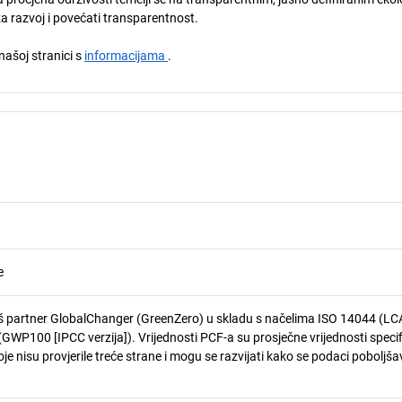
za razvoj i povećati transparentnost.
 našoj stranici s
informacijama
.
e
 partner GlobalChanger (GreenZero) u skladu s načelima ISO 14044 (LCA
GWP100 [IPCC verzija]). Vrijednosti PCF-a su prosječne vrijednosti speci
je nisu provjerile treće strane i mogu se razvijati kako se podaci poboljša