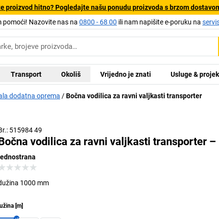
e proizvod hitno? Pogledajte našu ponudu proizvoda s brzom dostavo
pomoći! Nazovite nas na
0800 - 68 00
ili nam napišite e-poruku na
servi
Transport
Okoliš
Vrijedno je znati
Usluge & projek
ala dodatna oprema
Bočna vodilica za ravni valjkasti transporter
Br.: 515984 49
Bočna vodilica za ravni valjkasti transporter –
jednostrana
dužina 1000 mm
užina
[
m
]