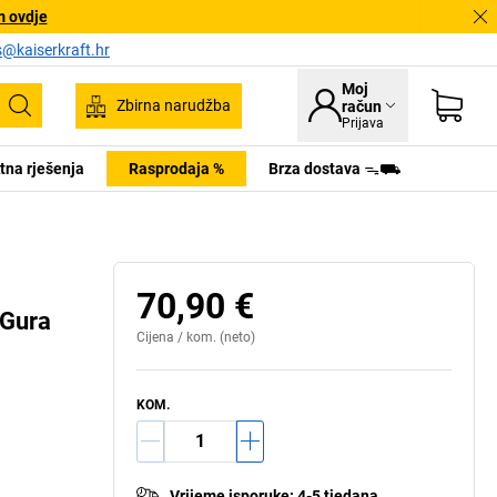
m ovdje
s@kaiserkraft.hr
Moj
Zbirna narudžba
račun
Pretraživanje
Prijava
tna rješenja
Rasprodaja %
Brza dostava ᯓ⛟
70,90 €
 Gura
Cijena /
kom.
(neto)
KOM.
Vrijeme isporuke
:
4-5 tjedana