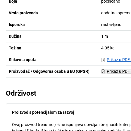
Boja
pocinčano
Vrsta proizvoda
dodatna oprema 
Isporuka
rastavljeno
Dužina
1
m
Težina
4.05
kg
Slikovna uputa
Prikaz u PDF
Proizvođač / Odgovorna osoba u EU (GPSR)
Prikaz u PDF
Održivost
Proizvod s potencijalom za razvoj
Ovaj proizvod trenutno još ne ispunjava dovoljan broj naših kriteri
je ispod 3 boda. Stoga (još) nije označen kao posebno održiv. Naša