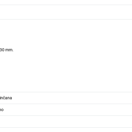
 130 mm.
cinčana
no