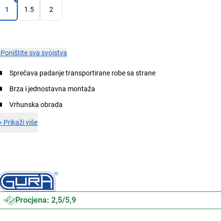
1
1.5
2
×
Poništite sva svojstva
Sprečava padanje transportirane robe sa strane
Brza i jednostavna montaža
Vrhunska obrada
+
Prikaži više
Procjena: 2,5/5,9