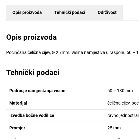
Opis proizvoda
Tehnički podaci
Održivost
Opis proizvoda
Pocinčana čelična cijev, Ø 25 mm. Visina namjestiva u rasponu 50 –
Tehnički podaci
Područje namještanja visine
50 – 130
mm
Materijal
čelična cijev, po
Izvedba bočne vodilice
ravno jednostra
Promjer
25
mm