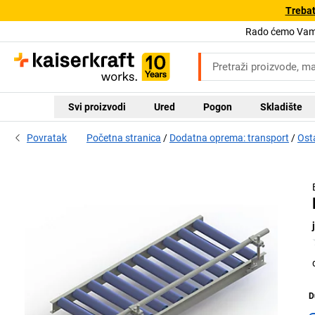
Trebat
Rado ćemo Vam 
Svi proizvodi
Ured
Pogon
Skladište
Povratak
Početna stranica
Dodatna oprema: transport
Ost
D