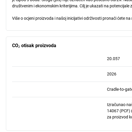
društvenim i ekonomskim kriterijima. Cilj je ukazati na potencijale 
Više o ocjeni proizvoda i našoj inicijativi održivosti pronaći ćete na
CO₂ otisak proizvoda
20.057
2026
Cradle-to-gat
Izračunao naš
14067 (PCF) (
za proizvod ko