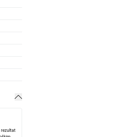
 rezultat
loškim,