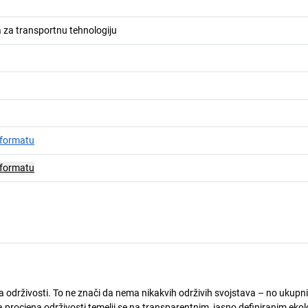
za transportnu tehnologiju
 formatu
 formatu
ja održivosti. To ne znači da nema nikakvih održivih svojstava – no ukupni
 procjena održivosti temelji se na transparentnim, jasno definiranim eko