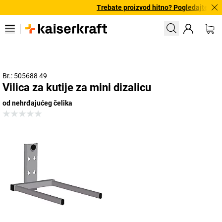
Trebate proizvod hitno? Pogledajte našu
Br.: 505688 49
Vilica za kutije za mini dizalicu
od nehrđajućeg čelika