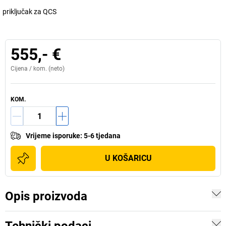
priključak za QCS
555,- €
Cijena /
kom.
(neto)
KOM.
Vrijeme isporuke
:
5-6 tjedana
U KOŠARICU
Opis proizvoda