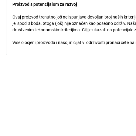
Proizvod s potencijalom za razvoj
Ovaj proizvod trenutno još ne ispunjava dovoljan broj naših kriteri
je ispod 3 boda. Stoga (još) nije označen kao posebno održiv. Naša
društvenim i ekonomskim kriterijima. Cilj je ukazati na potencijale 
Više o ocjeni proizvoda i našoj inicijativi održivosti pronaći ćete na