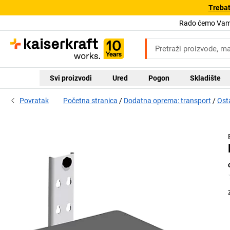
Trebat
Rado ćemo Vam 
Svi proizvodi
Ured
Pogon
Skladište
Povratak
Početna stranica
Dodatna oprema: transport
Ost