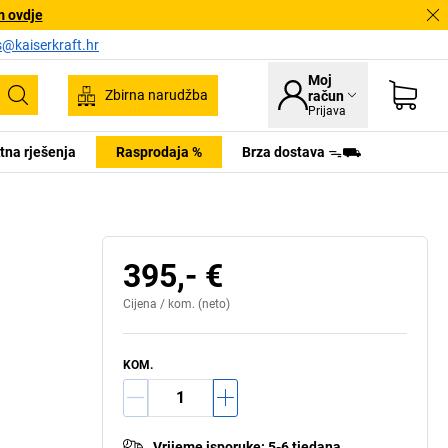
m ovdje
s@kaiserkraft.hr
Moj
Zbirna narudžba
račun
Pretraživanje
Prijava
tna rješenja
Rasprodaja %
Brza dostava ᯓ⛟
395,- €
Cijena /
kom.
(neto)
KOM.
Vrijeme isporuke
:
5-6 tjedana