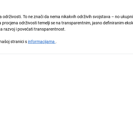
ja održivosti. To ne znači da nema nikakvih održivih svojstava – no ukupni
 procjena održivosti temelji se na transparentnim, jasno definiranim eko
za razvoj i povećati transparentnost.
 našoj stranici s
informacijama
.