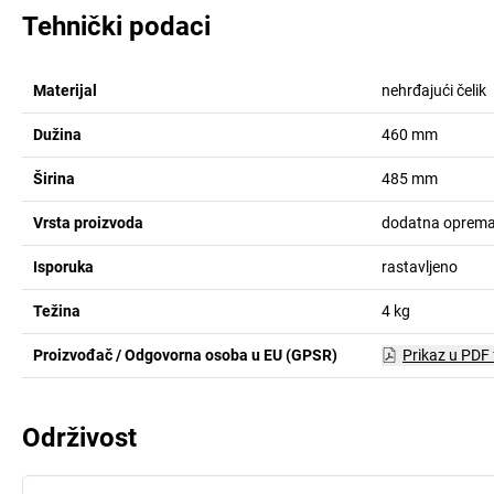
Tehnički podaci
Materijal
nehrđajući čelik
Dužina
460
mm
Širina
485
mm
Vrsta proizvoda
dodatna oprema 
Isporuka
rastavljeno
Težina
4
kg
Proizvođač / Odgovorna osoba u EU (GPSR)
Prikaz u PDF
Održivost