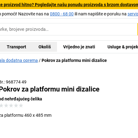
e proizvod hitno? Pogledajte našu ponudu proizvoda s brzom dostavo
pomoći! Nazovite nas na
0800 - 68 00
ili nam napišite e-poruku na
servi
Transport
Okoliš
Vrijedno je znati
Usluge & projek
ala dodatna oprema
Pokrov za platformu mini dizalice
Br.: 968774 49
Pokrov za platformu mini dizalice
od nehrđajućeg čelika
za platformu 460 x 485 mm