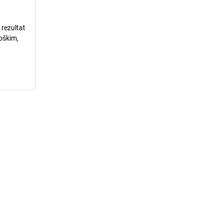
 rezultat
loškim,