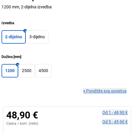
1200 mm, 2-dijelna izvedba
Izvedba
2-dijelno
3-dijelno
Dužina
[
mm
]
1200
2500
4500
×
Poništite sva svojstva
48,90 €
Od
1
-
48,90 €
Od
5
-
45,90 €
Cijena /
kom.
(neto)