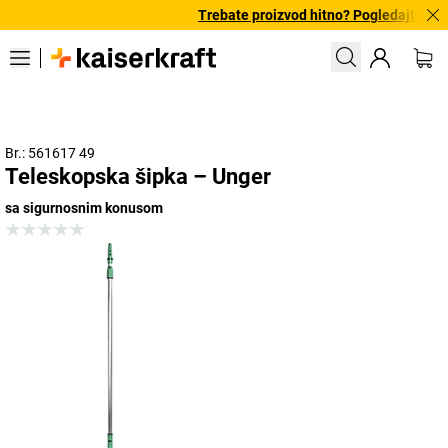
Trebate proizvod hitno? Pogledajte naš
Br.: 561617 49
Teleskopska šipka – Unger
sa sigurnosnim konusom