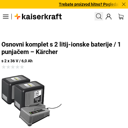
Trebate proizvod hitno? Pogledajte na
Osnovni komplet s 2 litij-ionske baterije / 1
punjačem – Kärcher
s 2 x 36 V / 6,0 Ah