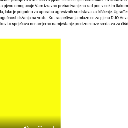
 za pjenu omogućuje Vam izravno prebacivanje na rad pod visokim tlakom 
a, lako je pogodno za uporabu agresivnih sredstava za čišćenje. Ugrađeni
a mogućnost držanja na vratu. Kut raspršivanja mlaznice za pjenu DUO Adv
činkovito sprječava nenamjerno namještanje precizne doze sredstva za čišć