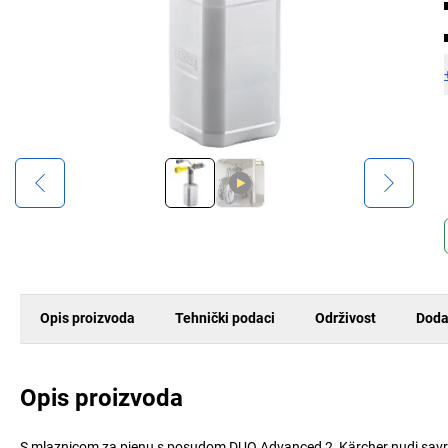
Opis proizvoda
Tehnički podaci
Održivost
Doda
Opis proizvoda
S mlaznicom za pjenu s posudom DUO Advanced 2, Kärcher nudi savršen