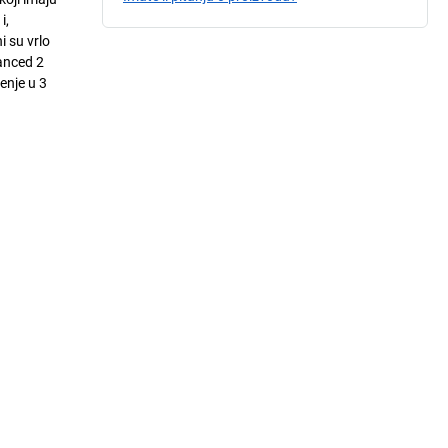
i,
 su vrlo
anced 2
enje u 3