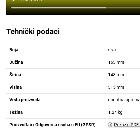
Tehnički podaci
Boja
siva
Dužina
163
mm
Širina
148
mm
Visina
315
mm
Vrsta proizvoda
dodatna oprema 
Težina
1.24
kg
Proizvođač / Odgovorna osoba u EU (GPSR)
Prikaz u PDF