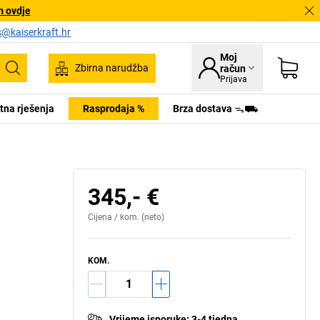
m ovdje
s@kaiserkraft.hr
Moj
Zbirna narudžba
račun
Pretraživanje
Prijava
tna rješenja
Rasprodaja %
Brza dostava ᯓ⛟
345,- €
Cijena /
kom.
(neto)
KOM.
Vrijeme isporuke
:
3-4 tjedna