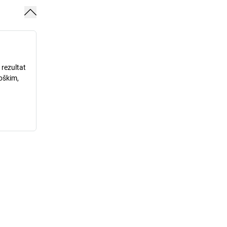
 rezultat
loškim,