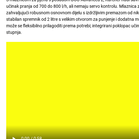
učinak pranja od 700 do 800 l/h, ali nemaju servo kontrolu. Mlaznica
zahvaljujući robusnom osnovnom dijelu s izdržljivim premazom od nikl
stabilan spremnik od 2 litre s velikim otvorom za punjenje i dodatn
može se fleksibilno prilagoditi prema potrebi; integrirani poklopac u
stupnja.