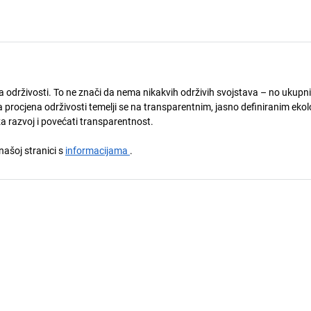
ja održivosti. To ne znači da nema nikakvih održivih svojstava – no ukupni
 procjena održivosti temelji se na transparentnim, jasno definiranim eko
za razvoj i povećati transparentnost.
 našoj stranici s
informacijama
.