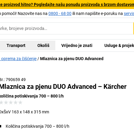
e proizvod hitno? Pogledajte našu ponudu proizvoda s brzom dostavo
pomoći! Nazovite nas na
0800 - 68 00
ili nam napišite e-poruku na
servi
Transport
Okoliš
Vrijedno je znati
Usluge & projek
 oprema za čišćenje
Mlaznica za pjenu DUO Advanced
Br.: 790659 49
Mlaznica za pjenu DUO Advanced – Kärcher
količina potiskivanja 700 – 800 l/h
DxŠxV 163 x 148 x 315 mm
Količina potiskivanja 700 – 800 l/h