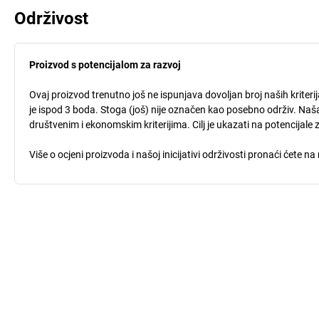
Održivost
Proizvod s potencijalom za razvoj
Ovaj proizvod trenutno još ne ispunjava dovoljan broj naših kriteri
je ispod 3 boda. Stoga (još) nije označen kao posebno održiv. Naša
društvenim i ekonomskim kriterijima. Cilj je ukazati na potencijale 
Više o ocjeni proizvoda i našoj inicijativi održivosti pronaći ćete na