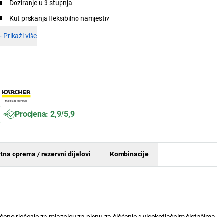
Doziranje u 3 stupnja
Kut prskanja fleksibilno namjestiv
+
Prikaži više
Procjena: 2,9/5,9
tna oprema / rezervni dijelovi
Kombinacije
o rješenje za mlaznicu za pjenu za čišćenje s visokotlačnim čistačima k