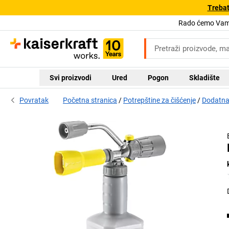
Trebat
Rado ćemo Vam 
Svi proizvodi
Ured
Pogon
Skladište
Povratak
Početna stranica
Potrepštine za čišćenje
Dodatna