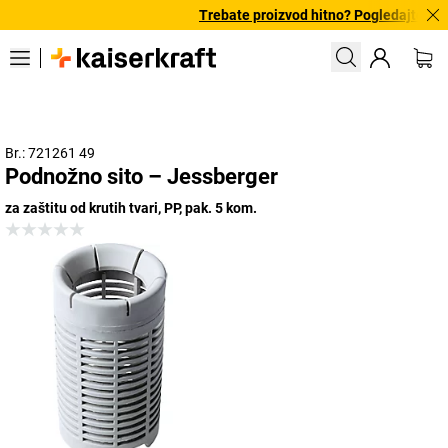
Trebate proizvod hitno? Pogledajte naš
Br.: 721261 49
Podnožno sito – Jessberger
za zaštitu od krutih tvari, PP, pak. 5 kom.