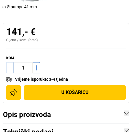
za Ø pumpe 41 mm
141,- €
Cijena /
kom.
(neto)
KOM.
Vrijeme isporuke
:
3-4 tjedna
U KOŠARICU
Opis proizvoda