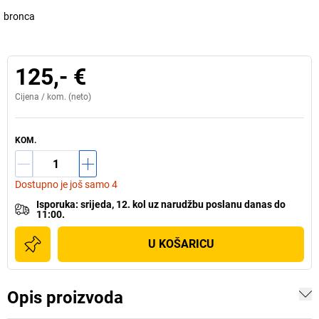
bronca
125,- €
Cijena /
kom.
(neto)
KOM.
Dostupno je još samo 4
Isporuka
:
srijeda, 12. kol
uz
narudžbu poslanu danas do
11:00.
U KOŠARICU
Opis proizvoda