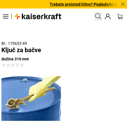
Trebate proizvod hitno? Pogledajte našu po
Br.: 170653 49
Ključ za bačve
dužina 310 mm