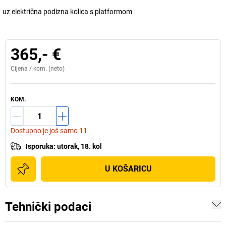
uz električna podizna kolica s platformom
365,- €
Cijena /
kom.
(neto)
KOM.
Dostupno je još samo 11
Isporuka
:
utorak, 18. kol
U KOŠARICU
Tehnički podaci