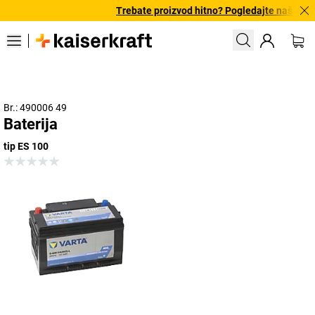
Trebate proizvod hitno? Pogledajte našu pon
Br.: 490006 49
Baterija
tip ES 100