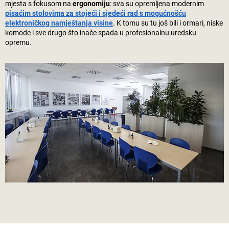
mjesta s fokusom na
ergonomiju
: sva su opremljena modernim
pisaćim stolovima za stojeći i sjedeći rad s mogućnošću
elektroničkog namještanja visine
. K tomu su tu još bili i ormari, niske
komode i sve drugo što inače spada u profesionalnu uredsku
opremu.