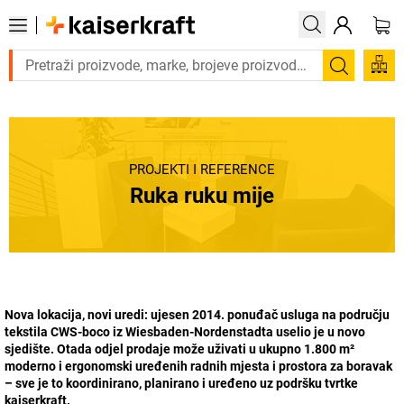
Trebate proizvod hitno? Pogledajte našu ponudu proizvoda s
Pretraži
PROJEKTI I REFERENCE
Ruka ruku mije
Nova lokacija, novi uredi: ujesen 2014. ponuđač usluga na području
tekstila CWS-boco iz Wiesbaden-Nordenstadta uselio je u novo
sjedište. Otada odjel prodaje može uživati u ukupno 1.800 m²
moderno i ergonomski uređenih radnih mjesta i prostora za boravak
– sve je to koordinirano, planirano i uređeno uz podršku tvrtke
kaiserkraft
.