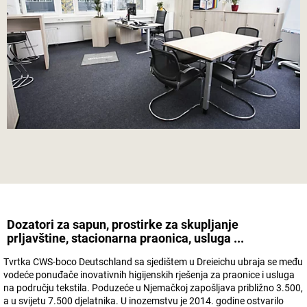
Dozatori za sapun, prostirke za skupljanje
prljavštine, stacionarna praonica, usluga ...
Tvrtka CWS-boco Deutschland sa sjedištem u Dreieichu ubraja se među
vodeće ponuđače inovativnih higijenskih rješenja za praonice i usluga
na području tekstila. Poduzeće u Njemačkoj zapošljava približno 3.500,
a u svijetu 7.500 djelatnika. U inozemstvu je 2014. godine ostvarilo