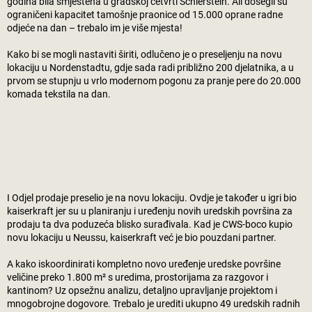
godina bila smještena u gradskoj četvrti Schierstein. Ali dosegli su
ograničeni kapacitet tamošnje praonice od 15.000 oprane radne
odjeće na dan – trebalo im je više mjesta!
Kako bi se mogli nastaviti širiti, odlučeno je o preseljenju na novu
lokaciju u Nordenstadtu, gdje sada radi približno 200 djelatnika, a u
prvom se stupnju u vrlo modernom pogonu za pranje pere do 20.000
komada tekstila na dan.
I Odjel prodaje preselio je na novu lokaciju. Ovdje je također u igri bio
kaiserkraft
jer su u planiranju i uređenju novih uredskih površina za
prodaju ta dva poduzeća blisko surađivala. Kad je CWS-boco kupio
novu lokaciju u Neussu,
kaiserkraft
već je bio pouzdani partner.
A kako iskoordinirati kompletno novo uređenje uredske površine
veličine preko 1.800 m² s uredima, prostorijama za razgovor i
kantinom? Uz opsežnu analizu, detaljno upravljanje projektom i
mnogobrojne dogovore. Trebalo je urediti ukupno 49 uredskih radnih