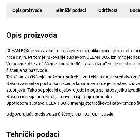
Opis proizvoda
Tehnički podaci
Održivost
Doda
Opis proizvoda
CLEAN BOX je sustav koji je razvijen za raznoliko čišćenje na radnom
hrđe s njih. Pritom je rukovanje sustavom CLEAN BOX iznimno jednost
Volumen kutije za čišćenje iznosi do 50 litara, a izrađena je od otporno
čišćenje na bazi vode.
Tekućina za čišćenje može se upotrebljavati više puta jer sredstvo za 
Nakon završetka postupka čišćenja košara se može jednostavno izvadit
stupnjeva. Tako se pojedini dijelovi cijede i mogu se naposljetku izvadit
Nakon čišćenja potrebno je provesti ispiranje obradaka.
Upotrebom sustava CLEAN BOX smanjujete troškove i istovremeno štit
Odgovarajuća sredstva za čišćenje: CB 100 i CB 100 Alu.
Tehnički podaci