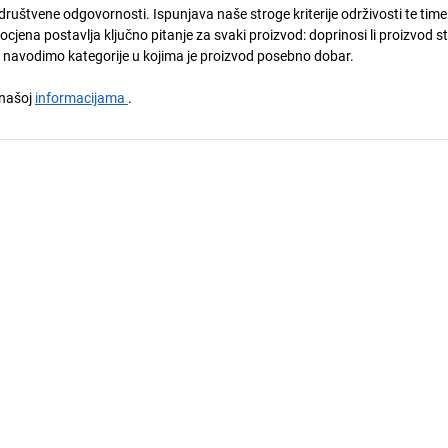
društvene odgovornosti. Ispunjava naše stroge kriterije održivosti te time
ena postavlja ključno pitanje za svaki proizvod: doprinosi li proizvod s
u navodimo kategorije u kojima je proizvod posebno dobar.
a našoj
informacijama
.