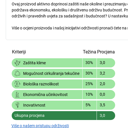
Ovaj proizvod aktivno doprinosi zaštiti naše okoline i preuzimanju 
podržava ekonomsku, ekološku i društvenu održivu budućnost. Procj
održivih i pravednih uvjeta za sadašnjost i budućnost? U nastavk
Više o ocjeni proizvoda i našoj inicijativi održivosti pronaći ćete n
Kriteriji
Težina
Procjena
30%
3,0
Zaštita klime
30%
3,2
Mogućnost cirkuliranja tekućine
25%
2,0
Biološka raznolikost
10%
0,0
Ekonomična učinkovitost
5%
3,5
Inovativnost
Ukupna procjena
3,0
Više o našem pristupu održivosti