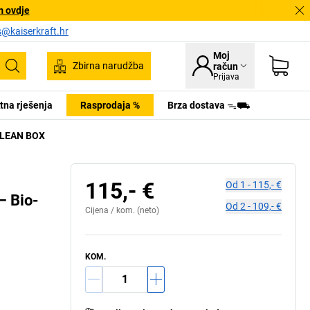
m ovdje
s@kaiserkraft.hr
Moj
Zbirna narudžba
račun
Pretraživanje
Prijava
tna rješenja
Rasprodaja %
Brza dostava ᯓ⛟
 CLEAN BOX
115,- €
Od
1
-
115,- €
– Bio-
Od
2
-
109,- €
Cijena /
kom.
(neto)
KOM.