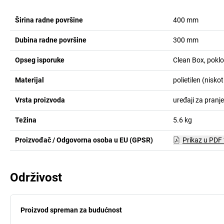
Širina radne površine
400
mm
Dubina radne površine
300
mm
Opseg isporuke
Clean Box, poklo
Materijal
polietilen (nisko
Vrsta proizvoda
uređaji za pranje
Težina
5.6
kg
Proizvođač / Odgovorna osoba u EU (GPSR)
Prikaz u PDF
Održivost
Proizvod spreman za budućnost