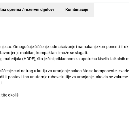
tna oprema / rezervni dijelovi
Kombinacije
 mjestu. Omogućuje čišćenje, odmašćivanje i namakanje komponenti ili uk
avno jer je mobilan, kompaktan i može se slagati.
g materijala (HDPE), što je čini prikladnom za upotrebu kiselih i alkalnih 
čišćenje curi natrag u kutiju za uranjanje nakon što se komponente izvade
i i postaviti na unutarnje rubove kutije za uranjanje tako da se zakrene
i.
ite okoliš.