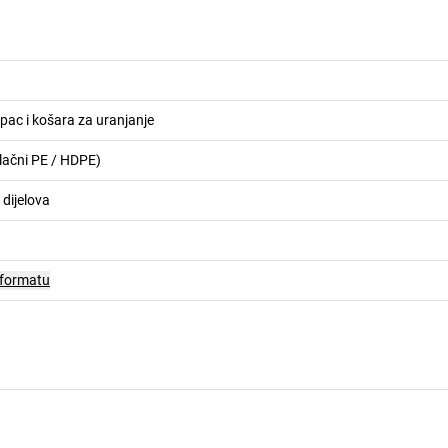
pac i košara za uranjanje
tlačni PE / HDPE)
 dijelova
 formatu