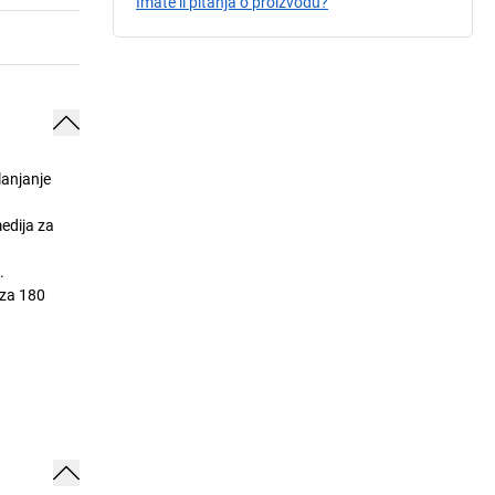
Imate li pitanja o proizvodu?
lanjanje
medija za
.
 za 180