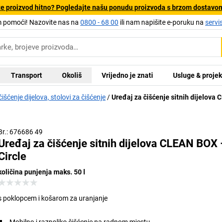
e proizvod hitno? Pogledajte našu ponudu proizvoda s brzom dostavo
pomoći! Nazovite nas na
0800 - 68 00
ili nam napišite e-poruku na
servi
Transport
Okoliš
Vrijedno je znati
Usluge & projek
išćenje dijelova, stolovi za čišćenje
Uređaj za čišćenje sitnih dijelova
Br.: 676686 49
Uređaj za čišćenje sitnih dijelova CLEAN BOX 
Circle
količina punjenja maks. 50 l
s poklopcem i košarom za uranjanje
Mobilno i raznoliko čišćenje na radnom mjestu