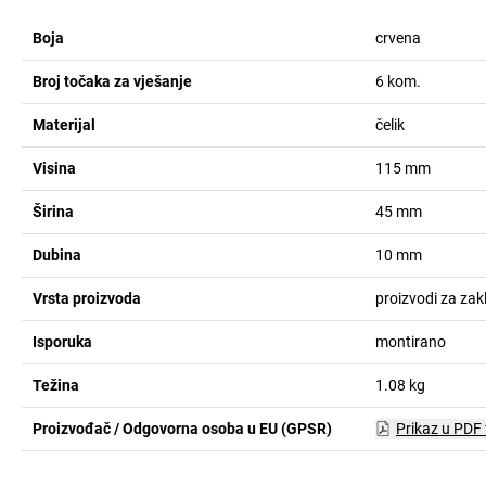
Boja
crvena
Broj točaka za vješanje
6
kom.
Materijal
čelik
Visina
115
mm
Širina
45
mm
Dubina
10
mm
Vrsta proizvoda
proizvodi za za
Isporuka
montirano
Težina
1.08
kg
Proizvođač / Odgovorna osoba u EU (GPSR)
Prikaz u PDF