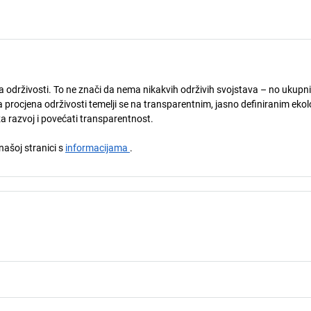
ja održivosti. To ne znači da nema nikakvih održivih svojstava – no ukupni
 procjena održivosti temelji se na transparentnim, jasno definiranim eko
za razvoj i povećati transparentnost.
 našoj stranici s
informacijama
.