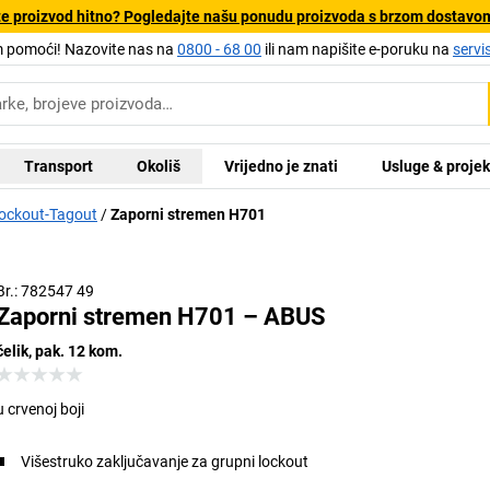
e proizvod hitno? Pogledajte našu ponudu proizvoda s brzom dostavo
pomoći! Nazovite nas na
0800 - 68 00
ili nam napišite e-poruku na
servi
Transport
Okoliš
Vrijedno je znati
Usluge & projek
ockout-Tagout
Zaporni stremen H701
Br.: 782547 49
Zaporni stremen H701 – ABUS
čelik, pak. 12 kom.
u crvenoj boji
Višestruko zaključavanje za grupni lockout