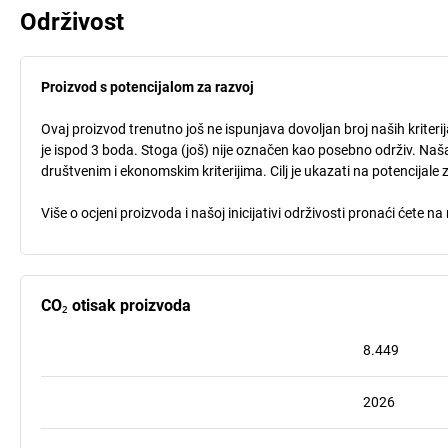
Održivost
Proizvod s potencijalom za razvoj
Ovaj proizvod trenutno još ne ispunjava dovoljan broj naših kriteri
je ispod 3 boda. Stoga (još) nije označen kao posebno održiv. Naša
društvenim i ekonomskim kriterijima. Cilj je ukazati na potencijale 
Više o ocjeni proizvoda i našoj inicijativi održivosti pronaći ćete na
CO₂ otisak proizvoda
8.449
2026