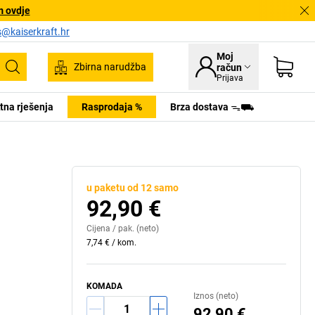
m ovdje
s@kaiserkraft.hr
Moj
Zbirna narudžba
račun
Pretraživanje
Prijava
tna rješenja
Rasprodaja %
Brza dostava ᯓ⛟
u paketu od 12 samo
92,90 €
Cijena /
pak.
(neto)
7,74 €
/
kom.
KOMADA
Iznos (neto)
92,90 €