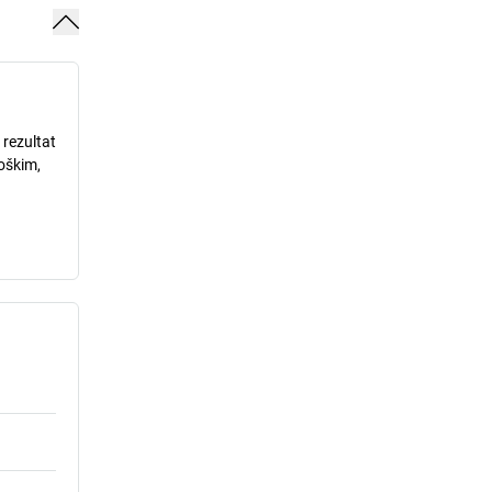
 rezultat
loškim,