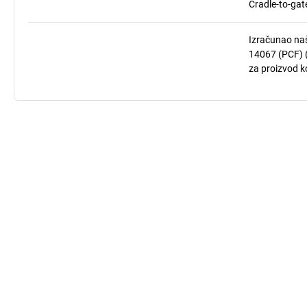
Cradle-to-gat
Izračunao naš
14067 (PCF) (
za proizvod ko