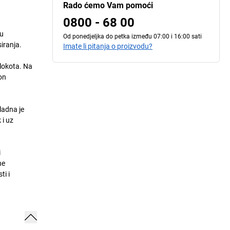
Rado ćemo Vam pomoći
0800 - 68 00
tu
Od ponedjeljka do petka između 07:00 i 16:00 sati
iranja.
Imate li pitanja o proizvodu?
 lokota. Na
on
ladna je
 i uz
i
ne
i i