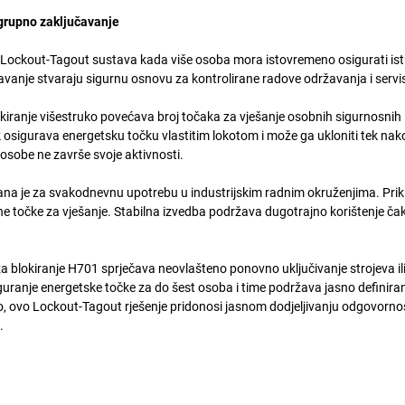
grupno zaključavanje
Lockout-Tagout sustava kada više osoba mora istovremeno osigurati is
avanje stvaraju sigurnu osnovu za kontrolirane radove održavanja i servis
kiranje višestruko povećava broj točaka za vješanje osobnih sigurnosnih
k osigurava energetsku točku vlastitim lokotom i može ga ukloniti tek nak
osobe ne završe svoje aktivnosti.
rana je za svakodnevnu upotrebu u industrijskim radnim okruženjima. Prik
e točke za vješanje. Stabilna izvedba podržava dugotrajno korištenje čak
a blokiranje H701 sprječava neovlašteno ponovno uključivanje strojeva il
ranje energetske točke za do šest osoba i time podržava jasno definira
 ovo Lockout-Tagout rješenje pridonosi jasnom dodjeljivanju odgovornost
.