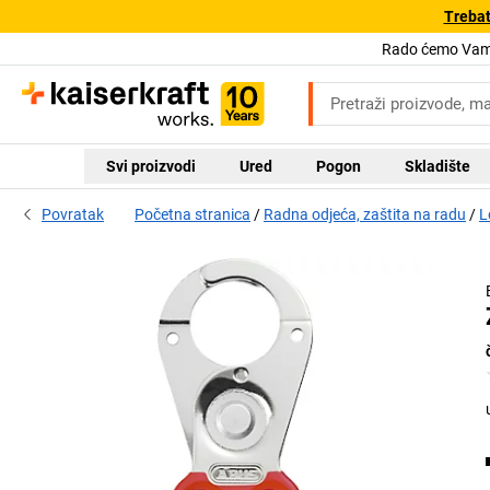
Trebat
Rado ćemo Vam 
Svi proizvodi
Ured
Pogon
Skladište
Povratak
Početna stranica
Radna odjeća, zaštita na radu
L