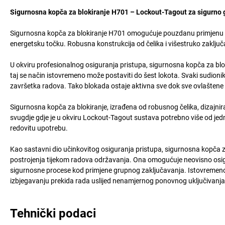
Sigurnosna kopča za blokiranje H701 – Lockout-Tagout za sigurno 
Sigurnosna kopča za blokiranje H701 omogućuje pouzdanu primjenu 
energetsku točku. Robusna konstrukcija od čelika i višestruko zaključ
U okviru profesionalnog osiguranja pristupa, sigurnosna kopča za blo
taj se način istovremeno može postaviti do šest lokota. Svaki sudioni
završetka radova. Tako blokada ostaje aktivna sve dok sve ovlaštene 
Sigurnosna kopča za blokiranje, izrađena od robusnog čelika, dizajni
svugdje gdje je u okviru Lockout-Tagout sustava potrebno više od jedn
redovitu upotrebu.
Kao sastavni dio učinkovitog osiguranja pristupa, sigurnosna kopča z
postrojenja tijekom radova održavanja. Ona omogućuje neovisno osigu
sigurnosne procese kod primjene grupnog zaključavanja. Istovremeno,
izbjegavanju prekida rada uslijed nenamjernog ponovnog uključivanja
Tehnički podaci