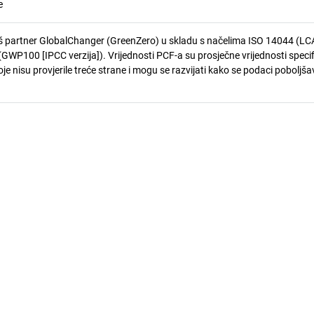
e
 partner GlobalChanger (GreenZero) u skladu s načelima ISO 14044 (LCA
GWP100 [IPCC verzija]). Vrijednosti PCF-a su prosječne vrijednosti speci
je nisu provjerile treće strane i mogu se razvijati kako se podaci poboljša