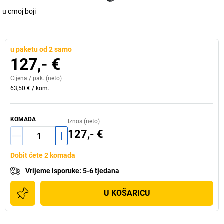
u crnoj boji
u paketu od 2 samo
127,- €
Cijena /
pak.
(neto)
63,50 €
/
kom.
KOMADA
Iznos (neto)
127,- €
Dobit ćete 2 komada
Vrijeme isporuke
:
5-6 tjedana
U KOŠARICU