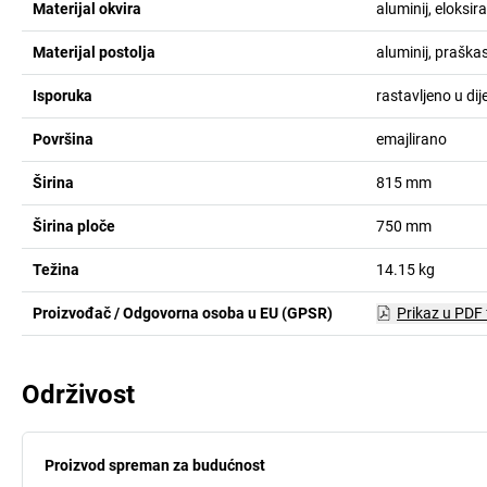
Materijal okvira
aluminij, eloksir
Materijal postolja
aluminij, praškas
Isporuka
rastavljeno u dij
Površina
emajlirano
Širina
815
mm
Širina ploče
750
mm
Težina
14.15
kg
Proizvođač / Odgovorna osoba u EU (GPSR)
Prikaz u PDF
Održivost
Proizvod spreman za budućnost