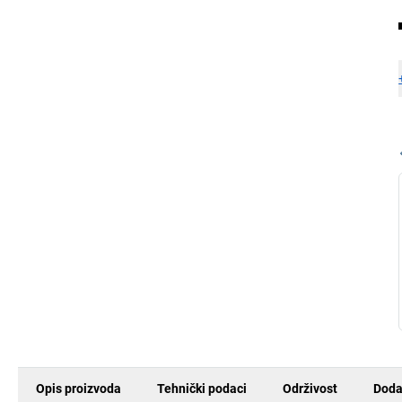
Opis proizvoda
Tehnički podaci
Održivost
Doda