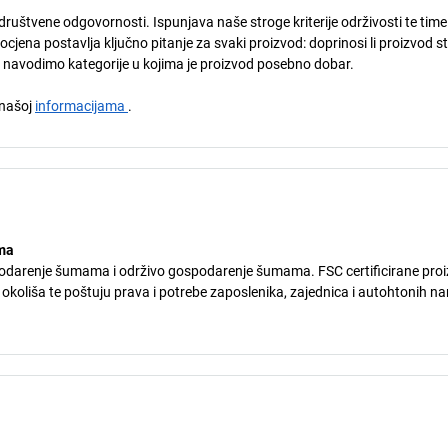
društvene odgovornosti. Ispunjava naše stroge kriterije održivosti te time
ena postavlja ključno pitanje za svaki proizvod: doprinosi li proizvod s
u navodimo kategorije u kojima je proizvod posebno dobar.
a našoj
informacijama
.
ma
podarenje šumama i održivo gospodarenje šumama. FSC certificirane pro
i okoliša te poštuju prava i potrebe zaposlenika, zajednica i autohtonih n