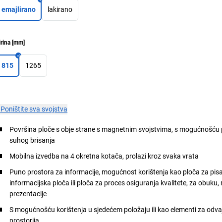
emajlirano
lakirano
irina
[
mm
]
815
1265
×
Poništite sva svojstva
Površina ploče s obje strane s magnetnim svojstvima, s mogućnošću p
suhog brisanja
Mobilna izvedba na 4 okretna kotača, prolazi kroz svaka vrata
Puno prostora za informacije, mogućnost korištenja kao ploča za pisa
informacijska ploča ili ploča za proces osiguranja kvalitete, za obuku,
prezentacije
S mogućnošću korištenja u sjedećem položaju ili kao elementi za odva
prostorija