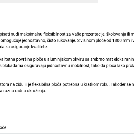
sati nudi maksimalnu fleksibilnost za Vaše prezentacije, školovanja ili m
ti i omogućuje jednostavno, čisto rukovanje. S visinom ploče od 1800 mm i 
ča za osiguranje kvalitete.
okokvalitetna površina ploče u aluminijskom okviru sa srebrno mat eloksiran
 s blokadama osiguravaju jednostavnu mobilnost, tako da ploča lako prol
tora na zidu ili je fleksibilna ploča potrebna u kratkom roku. Također se
ala razna radna okruženja.
loče