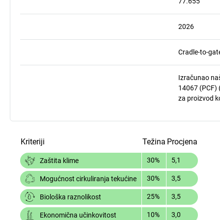
77.655
2026
Cradle-to-gat
Izračunao naš
14067 (PCF) (
za proizvod ko
Kriteriji
Težina
Procjena
30%
5,1
Zaštita klime
30%
3,5
Mogućnost cirkuliranja tekućine
25%
3,5
Biološka raznolikost
10%
3,0
Ekonomična učinkovitost