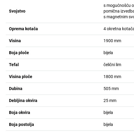
s mogućnošću o
Svojstvo
pomična izvedb
s magnetnim sv
Oprema kotača
4 okretna kotač
Visina
1900
mm
Boja ploče
bijela
Tefal
čelični lim
Visina ploče
1800
mm
Dubina
505
mm
Debljina okvira
25
mm
Boja okvira
bijela
Boja postolja
bijela