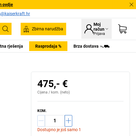
m ovdje
s@kaiserkraft.hr
Moj
Zbirna narudžba
račun
Pretraživanje
Prijava
tna rješenja
Rasprodaja %
Brza dostava ᯓ⛟
475,- €
Cijena /
kom.
(neto)
KOM.
Dostupno je još samo 1