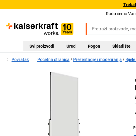
Trebat
Rado ćemo Vam 
Svi proizvodi
Ured
Pogon
Skladište
Povratak
Početna stranica
Prezentacije i moderiranja
Bijele
P