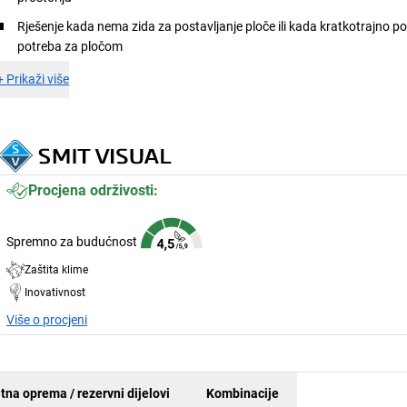
Rješenje kada nema zida za postavljanje ploče ili kada kratkotrajno po
potreba za pločom
+
Prikaži više
Procjena održivosti:
Spremno za budućnost
Zaštita klime
Inovativnost
Više o procjeni
tna oprema / rezervni dijelovi
Kombinacije