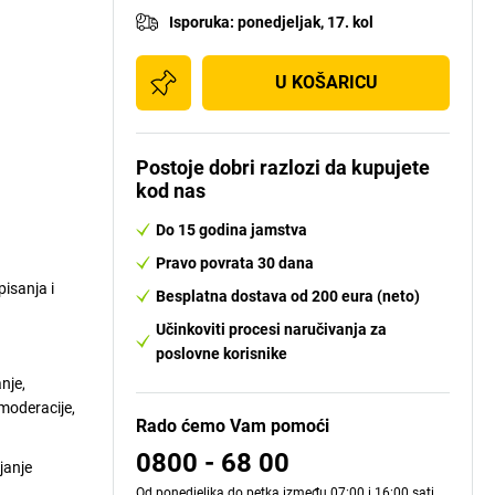
Isporuka
:
ponedjeljak, 17. kol
U KOŠARICU
Postoje dobri razlozi da kupujete
kod nas
Do 15 godina jamstva
Pravo povrata 30 dana
isanja i
Besplatna dostava od 200 eura (neto)
Učinkoviti procesi naručivanja za
poslovne korisnike
nje,
 moderacije,
Rado ćemo Vam pomoći
0800 - 68 00
janje
Od ponedjeljka do petka između 07:00 i 16:00 sati