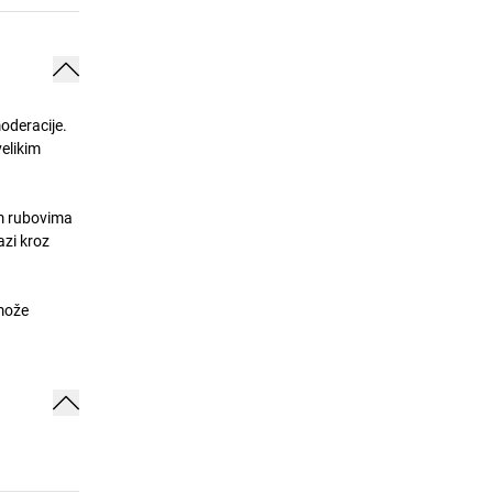
oderacije.
velikim
im rubovima
azi kroz
 može