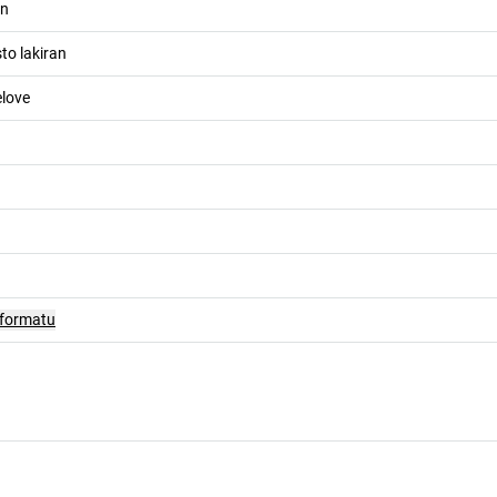
an
to lakiran
elove
 formatu