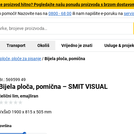
e proizvod hitno? Pogledajte našu ponudu proizvoda s brzom dostavo
pomoći! Nazovite nas na
0800 - 68 00
ili nam napišite e-poruku na
servi
Transport
Okoliš
Vrijedno je znati
Usluge & projek
 ploče, ploče za pisanje
Bijela ploča, pomična
Br.: 569599 49
Bijela ploča, pomična – SMIT VISUAL
čelični lim, emajliran
VxŠxD 1900 x 815 x 505 mm
ovršina