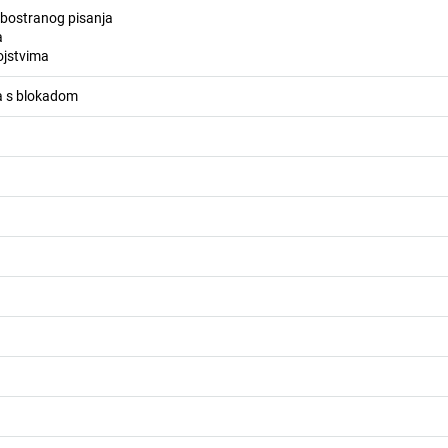
bostranog pisanja
a
ojstvima
a s blokadom