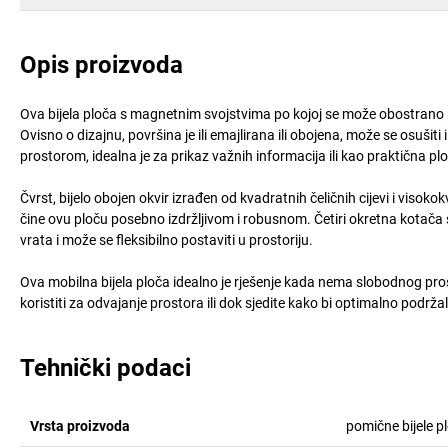
Opis proizvoda
Ova bijela ploča s magnetnim svojstvima po kojoj se može obostrano pi
Ovisno o dizajnu, površina je ili emajlirana ili obojena, može se osuši
prostorom, idealna je za prikaz važnih informacija ili kao praktična plo
Čvrst, bijelo obojen okvir izrađen od kvadratnih čeličnih cijevi i vis
čine ovu ploču posebno izdržljivom i robusnom. Četiri okretna kotača
vrata i može se fleksibilno postaviti u prostoriju.
Ova mobilna bijela ploča idealno je rješenje kada nema slobodnog pros
koristiti za odvajanje prostora ili dok sjedite kako bi optimalno podrž
Tehnički podaci
Vrsta proizvoda
pomične bijele p