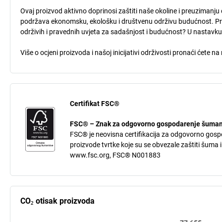
Ovaj proizvod aktivno doprinosi zaštiti naše okoline i preuzimanju 
podržava ekonomsku, ekološku i društvenu održivu budućnost. Procj
održivih i pravednih uvjeta za sadašnjost i budućnost? U nastavk
Više o ocjeni proizvoda i našoj inicijativi održivosti pronaći ćete n
Certifikat FSC®
FSC® – Znak za odgovorno gospodarenje šuma
FSC® je neovisna certifikacija za odgovorno gos
proizvode tvrtke koje su se obvezale zaštiti šuma 
www.fsc.org, FSC® N001883
CO₂ otisak proizvoda