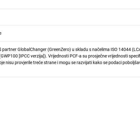
e
 partner GlobalChanger (GreenZero) u skladu s načelima ISO 14044 (LCA
GWP100 [IPCC verzija]). Vrijednosti PCF-a su prosječne vrijednosti speci
je nisu provjerile treće strane i mogu se razvijati kako se podaci poboljša