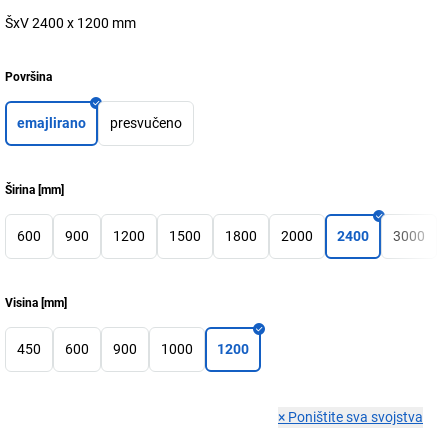
ŠxV 2400 x 1200 mm
Površina
emajlirano
presvučeno
Širina
[
mm
]
600
900
1200
1500
1800
2000
2400
3000
Visina
[
mm
]
450
600
900
1000
1200
×
Poništite sva svojstva