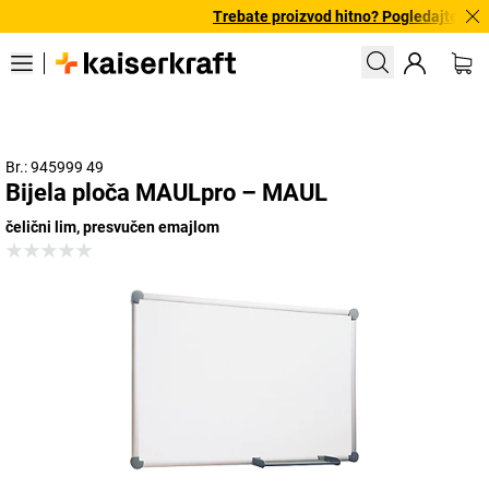
Trebate proizvod hitno? Pogledajte našu
Br.: 945999 49
Bijela ploča MAULpro – MAUL
čelični lim, presvučen emajlom