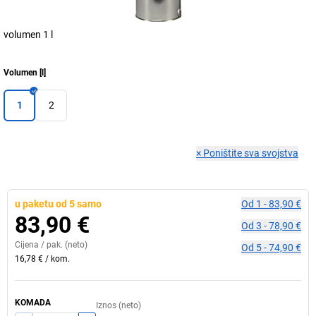
volumen 1 l
Volumen
[
l
]
1
2
×
Poništite sva svojstva
u paketu od 5 samo
Od
1
-
83,90 €
83,90 €
Od
3
-
78,90 €
Cijena /
pak.
(neto)
Od
5
-
74,90 €
16,78 €
/
kom.
KOMADA
Iznos (neto)