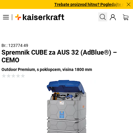
Trebate proizvod hitno? Pogledajte našu 
Br.: 123774 49
Spremnik CUBE za AUS 32 (AdBlue®) –
CEMO
Outdoor Premium, s poklopcem, visina 1800 mm