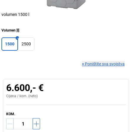
volumen 1500 l
Volumen
[
l
]
1500
2500
×
Poništite sva svojstva
6.600,- €
Cijena /
kom.
(neto)
KOM.