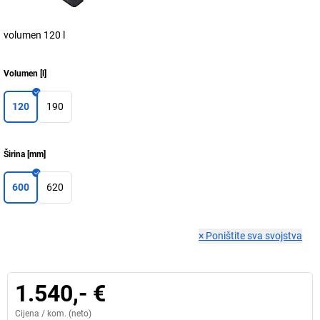
volumen 120 l
Volumen
[
l
]
120
190
Širina
[
mm
]
600
620
×
Poništite sva svojstva
1.540,- €
Cijena /
kom.
(neto)