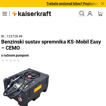
Trebate proizvod hitno? Pogledajte našu
Br.: 123728 49
Benzinski sustav spremnika KS-Mobil Easy
– CEMO
s ručnom pumpom