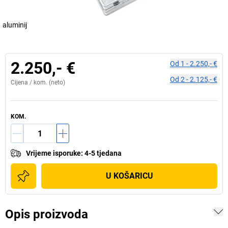
aluminij
2.250,- €
Od
1
-
2.250,- €
Od
2
-
2.125,- €
Cijena /
kom.
(neto)
KOM.
Vrijeme isporuke
:
4-5 tjedana
U KOŠARICU
Opis proizvoda