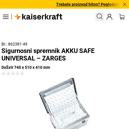
Trebate proizvod hitno? Pogledajte našu
Br.: 862381 49
Sigurnosni spremnik AKKU SAFE
UNIVERSAL – ZARGES
DxŠxV 740 x 510 x 410 mm