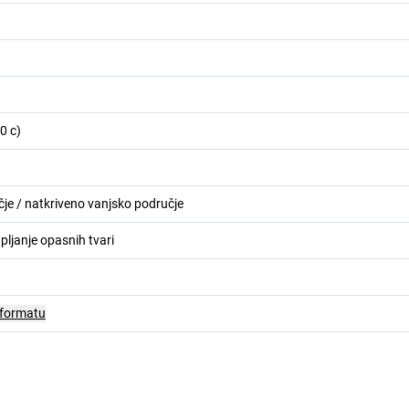
0 c)
je / natkriveno vanjsko područje
pljanje opasnih tvari
 formatu