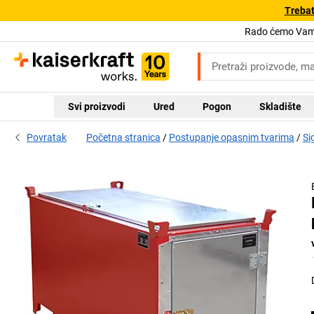
Trebat
Rado ćemo Vam 
Svi proizvodi
Ured
Pogon
Skladište
Povratak
Početna stranica
Postupanje opasnim tvarima
Si