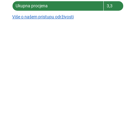
Ukupna procjena
3,3
Više o našem pristupu održivosti