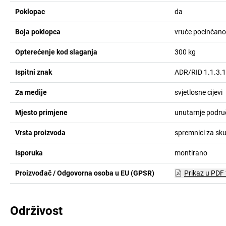
Poklopac
da
Boja poklopca
vruće pocinčano
Opterećenje kod slaganja
300
kg
Ispitni znak
ADR/RID 1.1.3.1
Za medije
svjetlosne cijevi
Mjesto primjene
unutarnje područ
Vrsta proizvoda
spremnici za sku
Isporuka
montirano
Proizvođač / Odgovorna osoba u EU (GPSR)
Prikaz u PDF
Održivost