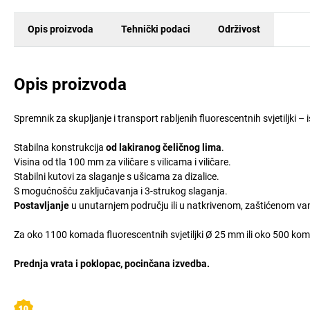
Opis proizvoda
Tehnički podaci
Održivost
Opis proizvoda
Spremnik za skupljanje i transport rabljenih fluorescentnih svjetiljki 
Stabilna konstrukcija
od lakiranog čeličnog lima
.
Visina od tla 100 mm za viličare s vilicama i viličare.
Stabilni kutovi za slaganje s ušicama za dizalice.
S mogućnošću zaključavanja i 3-strukog slaganja.
Postavljanje
u unutarnjem području ili u natkrivenom, zaštićenom va
Za oko 1100 komada fluorescentnih svjetiljki Ø 25 mm ili oko 500 kom
Prednja vrata i poklopac, pocinčana izvedba.