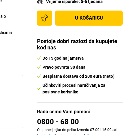
Vrijeme isporuke
:
5-6 tjedana
da o
U KOŠARICU
olicima
Postoje dobri razlozi da kupujete
kod nas
Do 15 godina jamstva
Pravo povrata 30 dana
Besplatna dostava od 200 eura (neto)
Učinkoviti procesi naručivanja za
poslovne korisnike
Rado ćemo Vam pomoći
0800 - 68 00
Od ponedjeljka do petka između 07:00 i 16:00 sati