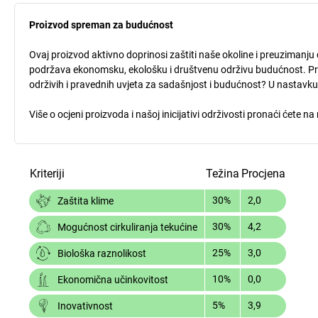
Proizvod spreman za budućnost
Ovaj proizvod aktivno doprinosi zaštiti naše okoline i preuzimanju 
podržava ekonomsku, ekološku i društvenu održivu budućnost. Procj
održivih i pravednih uvjeta za sadašnjost i budućnost? U nastavk
Više o ocjeni proizvoda i našoj inicijativi održivosti pronaći ćete n
Kriteriji
Težina
Procjena
30%
2,0
Zaštita klime
30%
4,2
Mogućnost cirkuliranja tekućine
25%
3,0
Biološka raznolikost
10%
0,0
Ekonomična učinkovitost
5%
3,9
Inovativnost