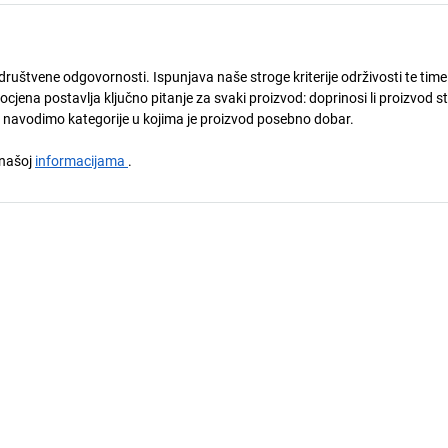
društvene odgovornosti. Ispunjava naše stroge kriterije održivosti te time
ena postavlja ključno pitanje za svaki proizvod: doprinosi li proizvod s
u navodimo kategorije u kojima je proizvod posebno dobar.
a našoj
informacijama
.