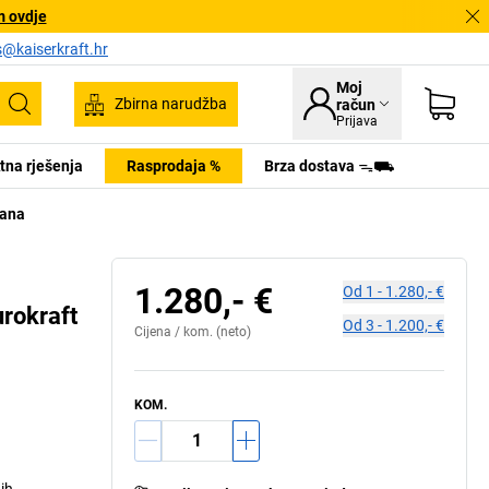
m ovdje
s@kaiserkraft.hr
Moj
Zbirna narudžba
račun
Pretraživanje
Prijava
tna rješenja
Rasprodaja %
Brza dostava ᯓ⛟
rana
1.280,- €
Od
1
-
1.280,- €
urokraft
Od
3
-
1.200,- €
Cijena /
kom.
(neto)
KOM.
nih