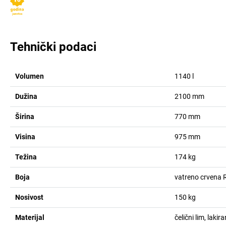
Tehnički podaci
Volumen
1140
l
Dužina
2100
mm
Širina
770
mm
Visina
975
mm
Težina
174
kg
Boja
vatreno crvena
Nosivost
150
kg
Materijal
čelični lim, lakira