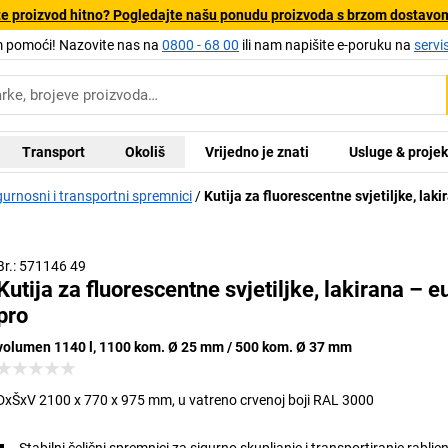
e proizvod hitno? Pogledajte našu ponudu proizvoda s brzom dostavo
pomoći! Nazovite nas na
0800 - 68 00
ili nam napišite e-poruku na
servi
Transport
Okoliš
Vrijedno je znati
Usluge & projek
gurnosni i transportni spremnici
Kutija za fluorescentne svjetiljke, laki
Br.: 571146 49
Kutija za fluorescentne svjetiljke, lakirana – e
pro
volumen 1140 l, 1100 kom. Ø 25 mm / 500 kom. Ø 37 mm
DxŠxV 2100 x 770 x 975 mm, u vatreno crvenoj boji RAL 3000
Stabilni čelični spremnici za sigurno skupljanje i transportiranje rablje