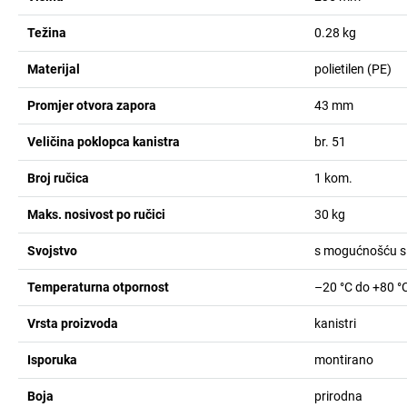
Težina
0.28
kg
Materijal
polietilen (PE)
Promjer otvora zapora
43
mm
Veličina poklopca kanistra
br. 51
Broj ručica
1
kom.
Maks. nosivost po ručici
30
kg
Svojstvo
s mogućnošću s
Temperaturna otpornost
–20 °C do +80 °
Vrsta proizvoda
kanistri
Isporuka
montirano
Boja
prirodna