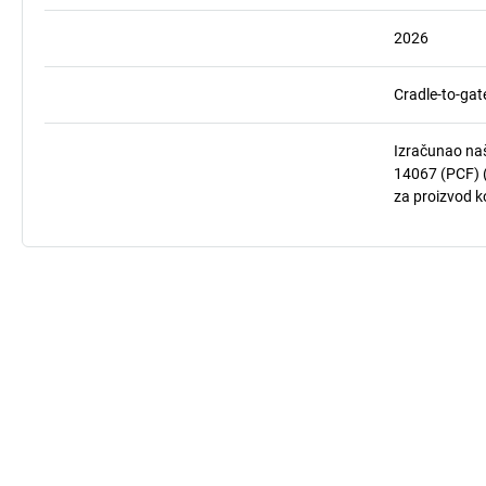
2026
Cradle-to-gat
Izračunao naš
14067 (PCF) (
za proizvod ko