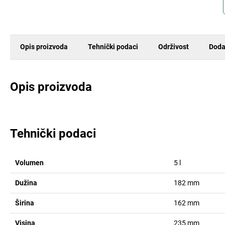
Opis proizvoda
Tehnički podaci
Održivost
Doda
Opis proizvoda
Tehnički podaci
Volumen
5
l
Dužina
182
mm
Širina
162
mm
Visina
235
mm