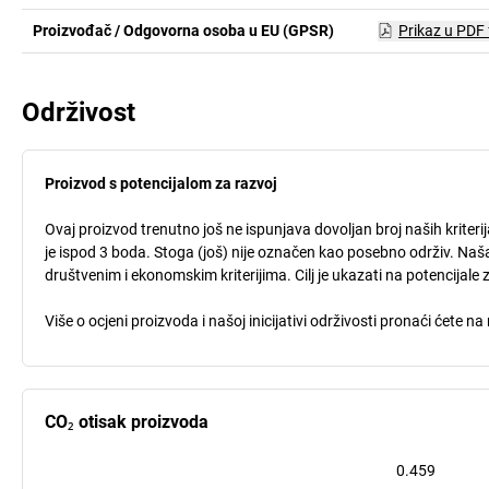
Proizvođač / Odgovorna osoba u EU (GPSR)
Prikaz u PDF
Održivost
Proizvod s potencijalom za razvoj
Ovaj proizvod trenutno još ne ispunjava dovoljan broj naših kriteri
je ispod 3 boda. Stoga (još) nije označen kao posebno održiv. Naša
društvenim i ekonomskim kriterijima. Cilj je ukazati na potencijale 
Više o ocjeni proizvoda i našoj inicijativi održivosti pronaći ćete na
CO₂ otisak proizvoda
0.459