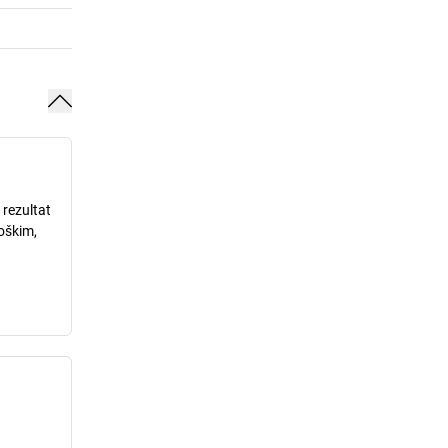
 rezultat
loškim,