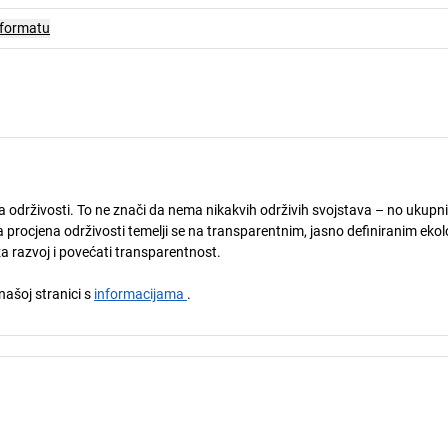
 formatu
ja održivosti. To ne znači da nema nikakvih održivih svojstava – no ukupni
 procjena održivosti temelji se na transparentnim, jasno definiranim eko
za razvoj i povećati transparentnost.
 našoj stranici s
informacijama
.