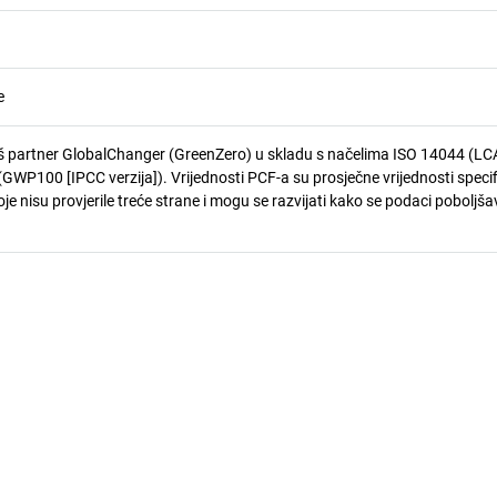
e
 partner GlobalChanger (GreenZero) u skladu s načelima ISO 14044 (LCA
GWP100 [IPCC verzija]). Vrijednosti PCF-a su prosječne vrijednosti speci
je nisu provjerile treće strane i mogu se razvijati kako se podaci poboljša