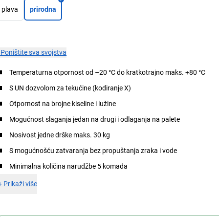
plava
prirodna
×
Poništite sva svojstva
Temperaturna otpornost od –20 °C do kratkotrajno maks. +80 °C
S UN dozvolom za tekućine (kodiranje X)
Otpornost na brojne kiseline i lužine
Mogućnost slaganja jedan na drugi i odlaganja na palete
Nosivost jedne drške maks. 30 kg
S mogućnošću zatvaranja bez propuštanja zraka i vode
Minimalna količina narudžbe 5 komada
+
Prikaži više