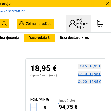
m ovdje
s@kaiserkraft.hr
Moj
Zbirna narudžba
račun
Pretraživanje
Prijava
tna rješenja
Rasprodaja %
Brza dostava ᯓ⛟
18,95 €
Od
5
-
18,95 €
Od
10
-
17,95 €
Cijena /
kom.
(neto)
Od
20
-
16,95 €
KOM.
(MIN
5
)
Iznos (neto)
94,75 €