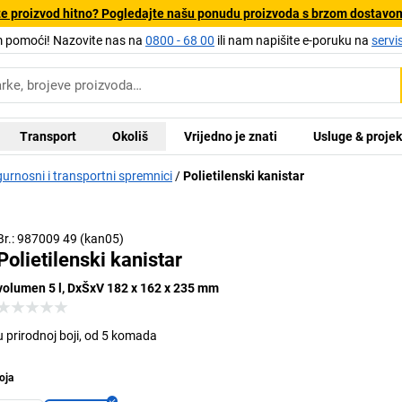
e proizvod hitno? Pogledajte našu ponudu proizvoda s brzom dostavo
pomoći! Nazovite nas na
0800 - 68 00
ili nam napišite e-poruku na
servi
Transport
Okoliš
Vrijedno je znati
Usluge & projek
gurnosni i transportni spremnici
Polietilenski kanistar
Br.: 987009 49 (kan05)
Polietilenski kanistar
volumen 5 l, DxŠxV 182 x 162 x 235 mm
u prirodnoj boji, od 5 komada
oja