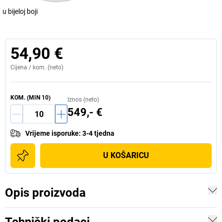
u bijeloj boji
54,90 €
Cijena /
kom.
(neto)
KOM.
(MIN
10
)
Iznos (neto)
549,- €
Vrijeme isporuke
:
3-4 tjedna
U KOŠARICU
Opis proizvoda