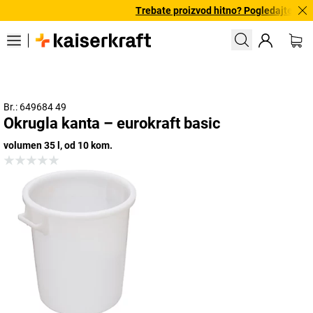
Trebate proizvod hitno? Pogledajte našu
Br.: 649684 49
Okrugla kanta – eurokraft basic
volumen 35 l, od 10 kom.