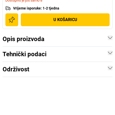
Dostupno je još samo 8
Vrijeme isporuke
:
1-2 tjedna
U KOŠARICU
Opis proizvoda
Tehnički podaci
Održivost