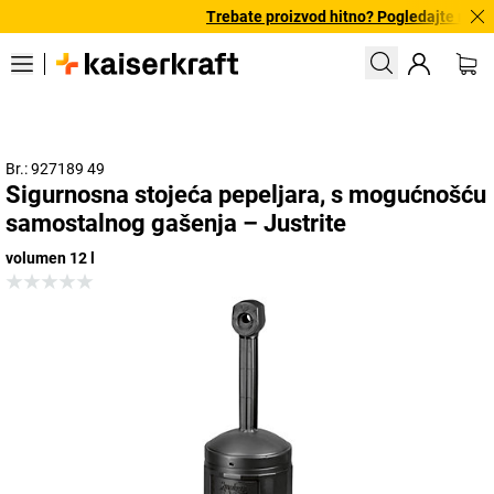
Trebate proizvod hitno? Pogledajte našu 
Br.: 927189 49
Sigurnosna stojeća pepeljara, s mogućnošću
samostalnog gašenja – Justrite
volumen 12 l