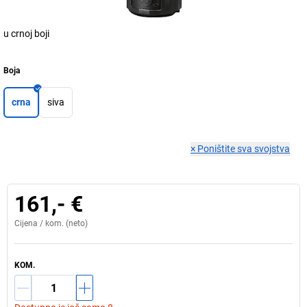
u crnoj boji
Boja
crna
siva
×
Poništite sva svojstva
161,- €
Cijena /
kom.
(neto)
KOM.