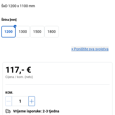
ŠxD 1200 x 1100 mm
Širina
[
mm
]
1200
1300
1500
1800
×
Poništite sva svojstva
117,- €
Cijena /
kom.
(neto)
KOM.
Vrijeme isporuke
:
2-3 tjedna